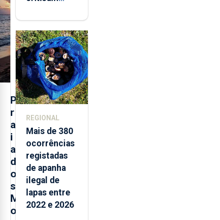
marcas
brancas com
selo Marca
Açores
P
r
REGIONAL
a
Mais de 380
i
ocorrências
a
registadas
d
de apanha
o
ilegal de
s
lapas entre
M
2022 e 2026
o