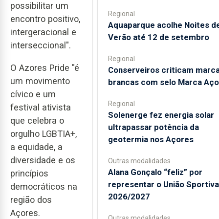
possibilitar um
Regional
encontro positivo,
Aquaparque acolhe Noites d
intergeracional e
Verão até 12 de setembro
interseccional".
Regional
O Azores Pride "é
Conserveiros criticam marc
um movimento
brancas com selo Marca Aço
cívico e um
Regional
festival ativista
Solenerge fez energia solar
que celebra o
ultrapassar potência da
orgulho LGBTIA+,
geotermia nos Açores
a equidade, a
diversidade e os
Outras modalidades
Alana Gonçalo “feliz” por
princípios
representar o União Sportiv
democráticos na
2026/2027
região dos
Açores.
Outras modalidades