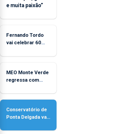
e muita paixão”
Fernando Tordo
vai celebrar 60
anos de carreira
no Coliseu
Micaelense
MEO Monte Verde
regressa com
reforço da
acessibilidade
Conservatório de
Ponta Delgada vai
contar com novos
instrumentos