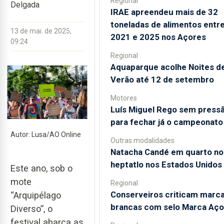
Regional
Delgada
IRAE apreendeu mais de 32
toneladas de alimentos entr
13 de mai. de 2025,
2021 e 2025 nos Açores
09:24
Regional
Aquaparque acolhe Noites d
Verão até 12 de setembro
Motores
Luís Miguel Rego sem press
para fechar já o campeonato
Autor: Lusa/AO Online
Outras modalidades
Natacha Candé em quarto no
heptatlo nos Estados Unidos
Este ano, sob o
mote
Regional
Conserveiros criticam marc
“Arquipélago
brancas com selo Marca Aço
Diverso”, o
festival abarca as