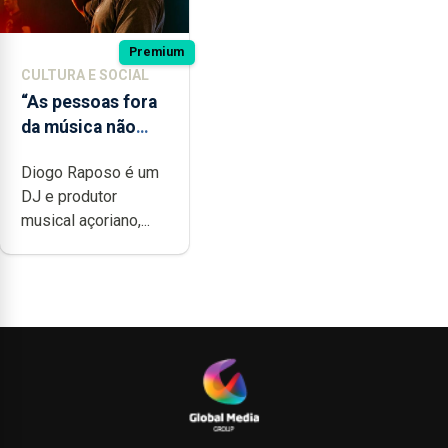
Premium
CULTURA E SOCIAL
“As pessoas fora
da música não
têm a noção do
Diogo Raposo é um
quão difícil é
DJ e produtor
produzir uma
musical açoriano,...
música”