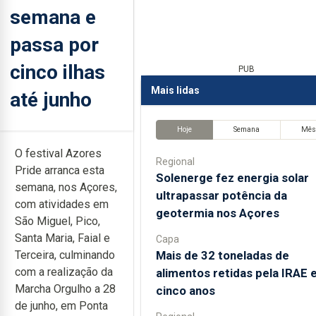
semana e
passa por
cinco ilhas
PUB
Mais lidas
até junho
Hoje
Semana
Mê
O festival Azores
Regional
Pride arranca esta
Solenerge fez energia solar
semana, nos Açores,
ultrapassar potência da
com atividades em
geotermia nos Açores
São Miguel, Pico,
Santa Maria, Faial e
Capa
Mais de 32 toneladas de
Terceira, culminando
com a realização da
alimentos retidas pela IRAE
Marcha Orgulho a 28
cinco anos
de junho, em Ponta