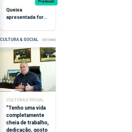
Premium
estado
Queixa
interditada
apresentada fora
devido
do prazo faz cair
“a
condenação por
contaminação
violação
CULTURA & SOCIAL
VER MAIS
microbiológica”,
pela
terceira
vez
desde
o
início
da
época
CULTURA E SOCIAL
balnear
“Tenho uma vida
completamente
cheia de trabalho,
dedicação, gosto