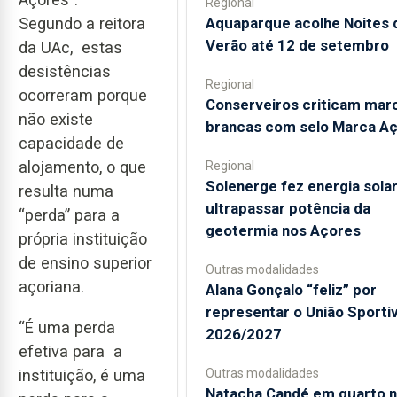
Regional
Aquaparque acolhe Noites 
Segundo a reitora
Verão até 12 de setembro
da UAc, estas
desistências
Regional
ocorreram porque
Conserveiros criticam mar
não existe
brancas com selo Marca A
capacidade de
alojamento, o que
Regional
Solenerge fez energia sola
resulta numa
ultrapassar potência da
“perda” para a
geotermia nos Açores
própria instituição
de ensino superior
Outras modalidades
açoriana.
Alana Gonçalo “feliz” por
representar o União Sporti
“É uma perda
2026/2027
efetiva para a
Outras modalidades
instituição, é uma
Natacha Candé em quarto 