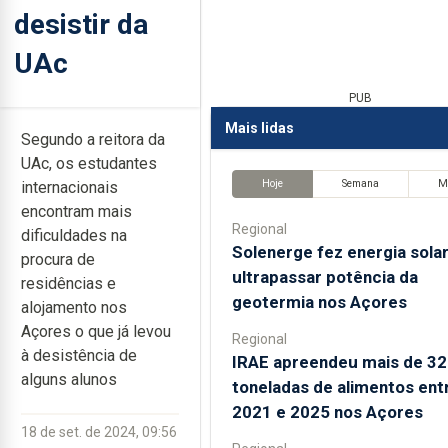
desistir da
UAc
PUB
Mais lidas
Segundo a reitora da
UAc, os estudantes
Hoje
Semana
M
internacionais
encontram mais
Regional
dificuldades na
Solenerge fez energia sola
procura de
ultrapassar potência da
residências e
geotermia nos Açores
alojamento nos
Açores o que já levou
Regional
à desistência de
IRAE apreendeu mais de 32
alguns alunos
toneladas de alimentos ent
2021 e 2025 nos Açores
18 de set. de 2024, 09:56