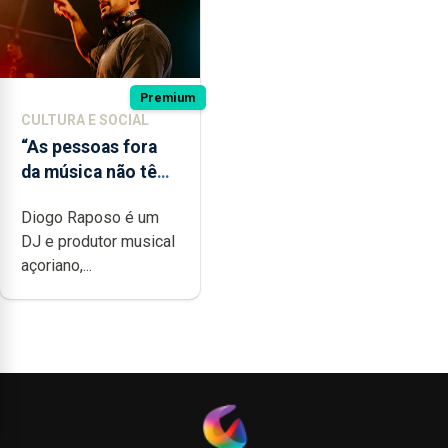
Premium
CULTURA E SOCIAL
“As pessoas fora
da música não têm
a noção do quão
Diogo Raposo é um
difícil é produzir
DJ e produtor musical
uma música”
açoriano,...