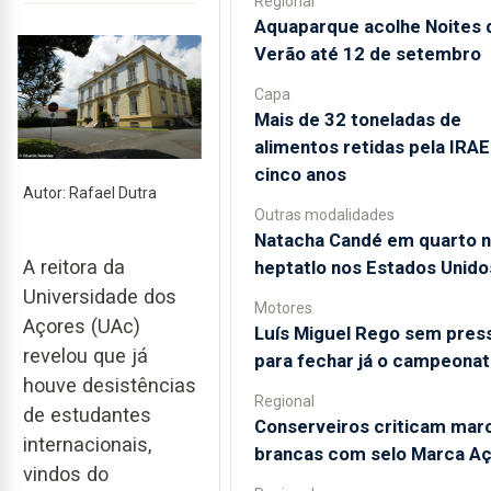
Regional
Aquaparque acolhe Noites 
Verão até 12 de setembro
Capa
Mais de 32 toneladas de
alimentos retidas pela IRA
cinco anos
Autor: Rafael Dutra
Outras modalidades
Natacha Candé em quarto 
A reitora da
heptatlo nos Estados Unido
Universidade dos
Motores
Açores (UAc)
Luís Miguel Rego sem pres
revelou que já
para fechar já o campeona
houve desistências
Regional
de estudantes
Conserveiros criticam mar
internacionais,
brancas com selo Marca A
vindos do