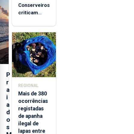
Conserveiros
criticam
marcas
brancas com
selo Marca
Açores
P
r
REGIONAL
a
Mais de 380
i
ocorrências
a
registadas
d
de apanha
o
ilegal de
s
lapas entre