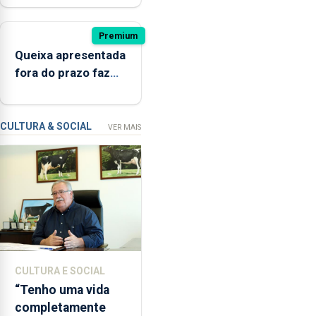
de
ter
Premium
estado
Queixa apresentada
interditada
fora do prazo faz
devido
cair condenação
“a
por violação
contaminação
CULTURA & SOCIAL
VER MAIS
microbiológica”,
pela
terceira
vez
desde
o
início
da
época
CULTURA E SOCIAL
balnear
“Tenho uma vida
completamente