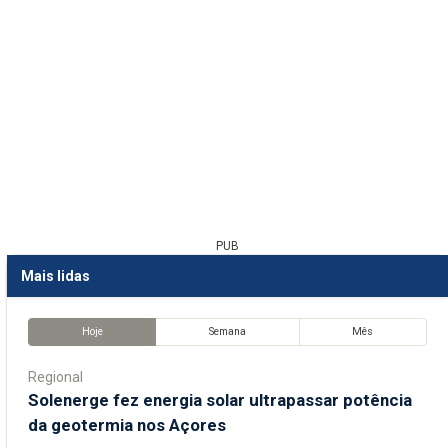
PUB
Mais lidas
Hoje
Semana
Mês
Regional
Solenerge fez energia solar ultrapassar potência
da geotermia nos Açores