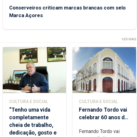
Conserveiros criticam marcas brancas com selo
Marca Açores
VER MAIS
CULTURA E SOCIAL
CULTURA E SOCIAL
“Tenho uma vida
Fernando Tordo vai
completamente
celebrar 60 anos de
cheia de trabalho,
carreira no Coliseu
Fernando Tordo vai
dedicação, gosto e
Micaelense