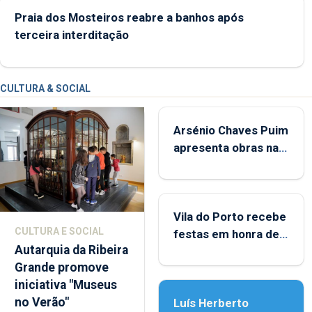
Praia dos Mosteiros reabre a banhos após
terceira interditação
CULTURA & SOCIAL
Arsénio Chaves Puim
apresenta obras na
Biblioteca de Vila do
Porto
Vila do Porto recebe
CULTURA E SOCIAL
festas em honra de
Autarquia da Ribeira
Nossa Senhora da
Grande promove
Assunção
iniciativa "Museus
no Verão"
Luís Herberto