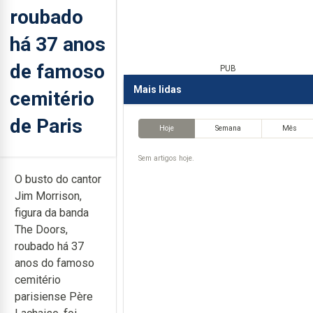
roubado
há 37 anos
de famoso
PUB
Mais lidas
cemitério
de Paris
Hoje
Semana
Mês
Sem artigos hoje.
O busto do cantor
Jim Morrison,
figura da banda
The Doors,
roubado há 37
anos do famoso
cemitério
parisiense Père