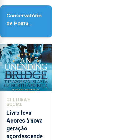
acessibilidade
Conservatório
de Ponta
Delgada vai
contar com
novos
instrumentos
CULTURA E
SOCIAL
Livro leva
Açores à nova
geração
açordescende