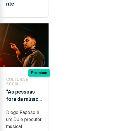
nte
Premium
CULTURA E
SOCIAL
“As pessoas
fora da música
não têm a
Diogo Raposo é
noção do quão
um DJ e produtor
difícil é
musical
produzir uma