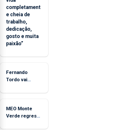
um
completament
“decréscimo
e cheia de
significativo”
trabalho,
da
dedicação,
CPUE
gosto e muita
entre
paixão”
2022
e
2025
Fernando
Tordo vai
celebrar 60
anos de
carreira no
MEO Monte
Coliseu
Verde regressa
Micaelense
com reforço da