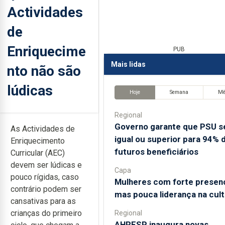
Actividades
de
Enriquecime
PUB
Mais lidas
nto não são
lúdicas
Hoje
Semana
M
Regional
Governo garante que PSU s
As Actividades de
igual ou superior para 94% 
Enriquecimento
futuros beneficiários
Curricular (AEC)
devem ser lúdicas e
Capa
pouco rígidas, caso
Mulheres com forte presen
contrário podem ser
mas pouca liderança na cult
cansativas para as
crianças do primeiro
Regional
AHRESP inaugura novas