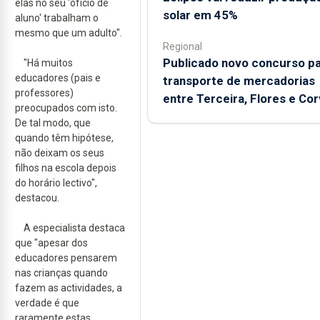
elas no seu 'ofício de
solar em 45%
aluno' trabalham o
mesmo que um adulto".
Regional
Publicado novo concurso p
"Há muitos
educadores (pais e
transporte de mercadorias
professores)
entre Terceira, Flores e Co
preocupados com isto.
De tal modo, que
quando têm hipótese,
não deixam os seus
filhos na escola depois
do horário lectivo",
destacou.
A especialista destaca
que "apesar dos
educadores pensarem
nas crianças quando
fazem as actividades, a
verdade é que
raramente estas