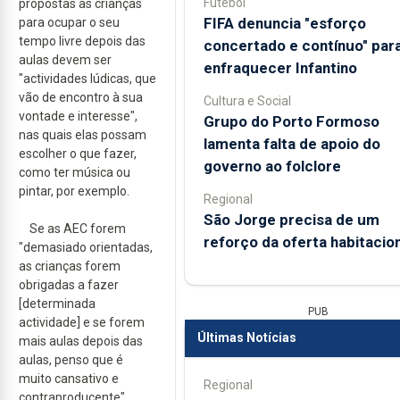
Futebol
propostas às crianças
FIFA denuncia "esforço
para ocupar o seu
tempo livre depois das
concertado e contínuo" par
aulas devem ser
enfraquecer Infantino
"actividades lúdicas, que
vão de encontro à sua
Cultura e Social
vontade e interesse",
Grupo do Porto Formoso
nas quais elas possam
lamenta falta de apoio do
escolher o que fazer,
governo ao folclore
como ter música ou
pintar, por exemplo.
Regional
São Jorge precisa de um
Se as AEC forem
reforço da oferta habitacion
"demasiado orientadas,
as crianças forem
obrigadas a fazer
[determinada
PUB
actividade] e se forem
Últimas Notícias
mais aulas depois das
aulas, penso que é
muito cansativo e
Regional
contraproducente",