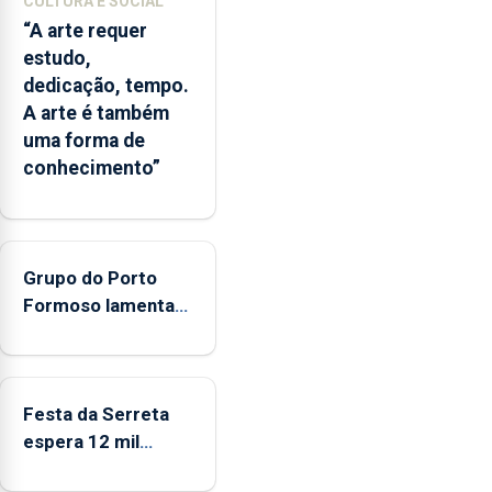
CULTURA E SOCIAL
que
“A arte requer
o
estudo,
Oceano
dedicação, tempo.
seja
A arte é também
reconhecido
uma forma de
como
conhecimento”
Domínio
Estratégico
nacional
Grupo do Porto
Formoso lamenta
falta de apoio do
governo ao folclore
Festa da Serreta
espera 12 mil
peregrinos