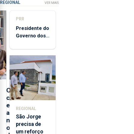
REGIONAL
VER MAIS
PRR
Presidente do
Governo dos
Açores
destaca
execução e
modernização
da saúde
O
c
e
REGIONAL
a
São Jorge
n
precisa de
o
um reforço