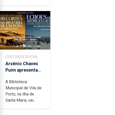
CULTURA E SOCIAL
Arsénio Chaves
Puim apresenta
obras na
A Biblioteca
Biblioteca de Vila
Municipal de Vila de
do Porto
Porto, na ilha de
Santa Maria, vai...