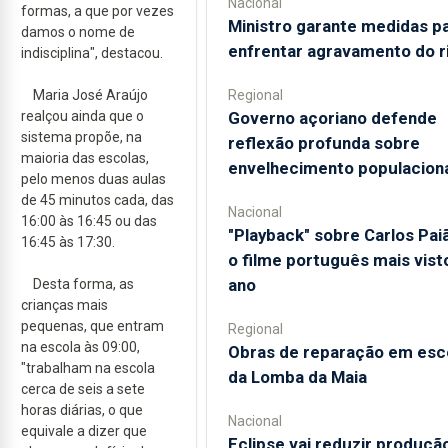
Nacional
formas, a que por vezes
Ministro garante medidas p
damos o nome de
enfrentar agravamento do r
indisciplina", destacou.
Regional
Maria José Araújo
Governo açoriano defende
realçou ainda que o
sistema propõe, na
reflexão profunda sobre
maioria das escolas,
envelhecimento populacion
pelo menos duas aulas
de 45 minutos cada, das
Nacional
16:00 às 16:45 ou das
"Playback" sobre Carlos Pai
16:45 às 17:30.
o filme português mais vist
ano
Desta forma, as
crianças mais
pequenas, que entram
Regional
na escola às 09:00,
Obras de reparação em esc
"trabalham na escola
da Lomba da Maia
cerca de seis a sete
horas diárias, o que
Nacional
equivale a dizer que
Eclipse vai reduzir produçã