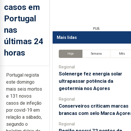
casos em
Portugal
nas
PUB
Mais lidas
últimas 24
horas
Hoje
Semana
Mês
Regional
Solenerge fez energia solar
Portugal regista
ultrapassar potência da
este domingo
geotermia nos Açores
mais seis mortos
e 131 novos
Regional
casos de infeção
Conserveiros criticam marcas
por covid-19 em
brancas com selo Marca Açore
relação a sábado,
segundo o
Regional
Região possui 72 pontos de