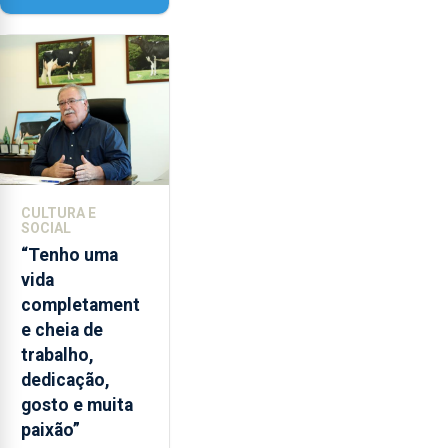
Paisagem’
CULTURA E
SOCIAL
“Tenho uma
vida
completament
e cheia de
trabalho,
dedicação,
gosto e muita
paixão”