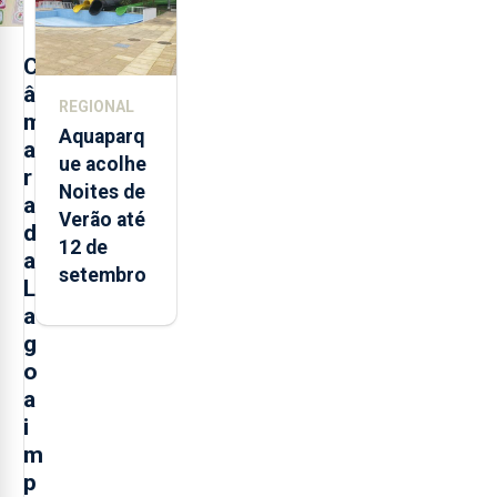
2021 e
2025 nos
Açores
C
â
REGIONAL
m
Aquaparq
a
ue acolhe
r
Noites de
a
Verão até
d
12 de
a
setembro
L
a
g
o
a
i
m
p