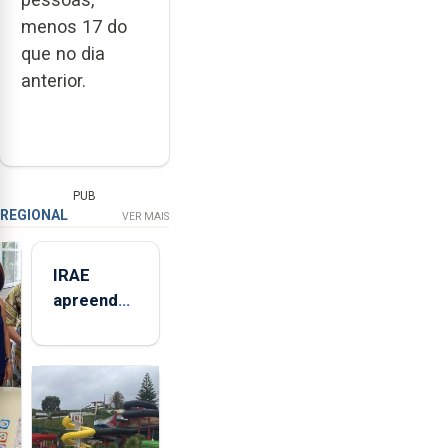
menos 17 do
que no dia
anterior.
PUB
REGIONAL
VER MAIS
IRAE
apreendeu
mais de 32
toneladas
de
alimentos
entre