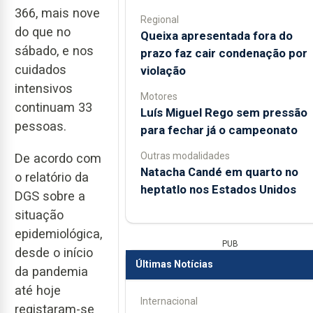
366, mais nove
Regional
do que no
Queixa apresentada fora do
sábado, e nos
prazo faz cair condenação por
cuidados
violação
intensivos
Motores
continuam 33
Luís Miguel Rego sem pressão
pessoas.
para fechar já o campeonato
Outras modalidades
De acordo com
Natacha Candé em quarto no
o relatório da
heptatlo nos Estados Unidos
DGS sobre a
situação
epidemiológica,
PUB
desde o início
Últimas Notícias
da pandemia
até hoje
Internacional
registaram-se