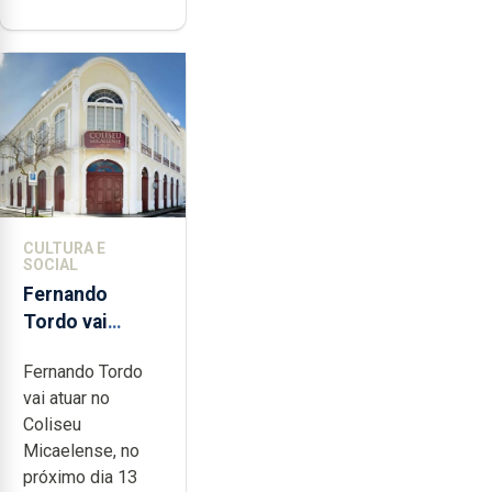
CULTURA E
SOCIAL
Fernando
Tordo vai
celebrar 60
Fernando Tordo
anos de
vai atuar no
carreira no
Coliseu
Coliseu
Micaelense, no
Micaelense
próximo dia 13