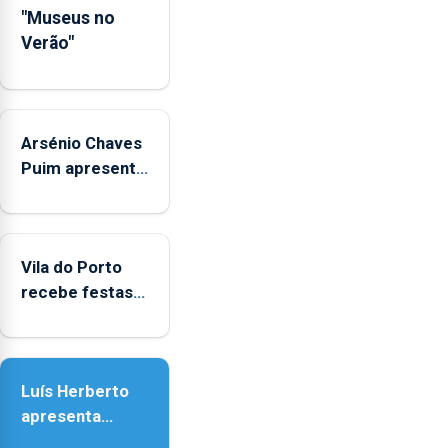
das
"Museus no
crianças
Verão"
Arsénio Chaves
Puim apresenta
obras na
Biblioteca de
Vila do Porto
Vila do Porto
recebe festas
em honra de
Nossa Senhora
da Assunção
Luís Herberto
apresenta
‘Lugares da