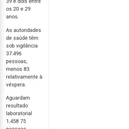
39 e dois entre
os 20 e 29
anos.
As autoridades
de saúde têm
sob vigilância
37.496
pessoas,
menos 83
relativamente à
véspera.
Aguardam
resultado
laboratorial
1.458 75
pessoas,