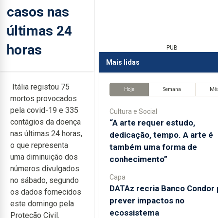
casos nas
últimas 24
horas
PUB
Mais lidas
Itália registou 75
Hoje
Semana
Mê
mortos provocados
pela covid-19 e 335
Cultura e Social
contágios da doença
“A arte requer estudo,
nas últimas 24 horas,
dedicação, tempo. A arte é
o que representa
também uma forma de
uma diminuição dos
conhecimento”
números divulgados
Capa
no sábado, segundo
DATAz recria Banco Condor 
os dados fornecidos
prever impactos no
este domingo pela
ecossistema
Proteção Civil.