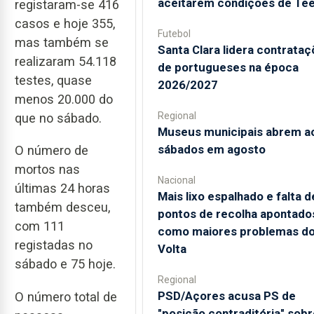
aceitarem condições de Te
registaram-se 416
casos e hoje 355,
Futebol
mas também se
Santa Clara lidera contrata
realizaram 54.118
de portugueses na época
testes, quase
2026/2027
menos 20.000 do
Regional
que no sábado.
Museus municipais abrem a
sábados em agosto
O número de
mortos nas
Nacional
últimas 24 horas
Mais lixo espalhado e falta d
também desceu,
pontos de recolha apontado
com 111
como maiores problemas d
registadas no
Volta
sábado e 75 hoje.
Regional
PSD/Açores acusa PS de
O número total de
"posição contraditória" sobr