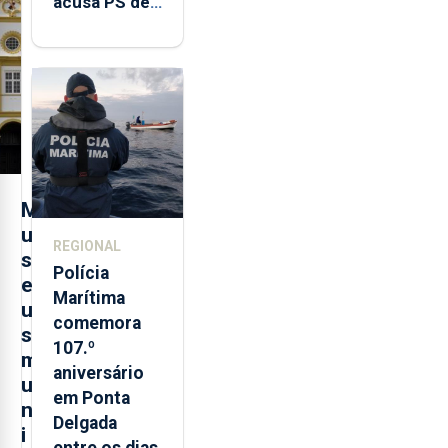
acusa PS de
"posição
contraditória"
sobre
evolução
turística
M
u
REGIONAL
s
Polícia
e
Marítima
u
comemora
s
107.º
m
aniversário
u
em Ponta
n
Delgada
i