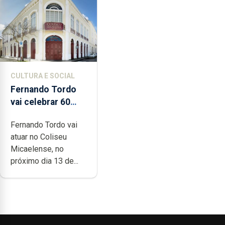
CULTURA E SOCIAL
Fernando Tordo
vai celebrar 60
anos de carreira
Fernando Tordo vai
no Coliseu
atuar no Coliseu
Micaelense
Micaelense, no
próximo dia 13 de...