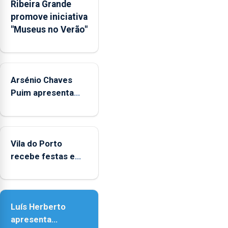
Ribeira Grande
Rede
promove iniciativa
Municipal
"Museus no Verão"
de
Museus
aos
sábados
Arsénio Chaves
durante
o
Puim apresenta
mês
obras na Biblioteca
de
de Vila do Porto
agosto,
entre
Vila do Porto
as
recebe festas em
14h00
honra de Nossa
e
Senhora da
as
Assunção
18h00.
Luís Herberto
apresenta