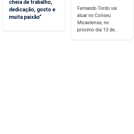
cheia de trabalho,
carreira no Coliseu
Fernando Tordo vai
dedicação, gosto e
Micaelense
atuar no Coliseu
muita paixão”
Micaelense, no
próximo dia 13 de...