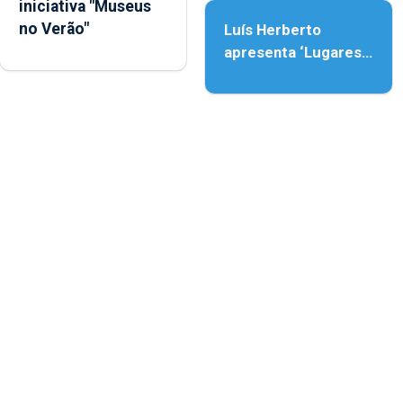
iniciativa "Museus
no Verão"
Luís Herberto
apresenta ‘Lugares
da Paisagem’