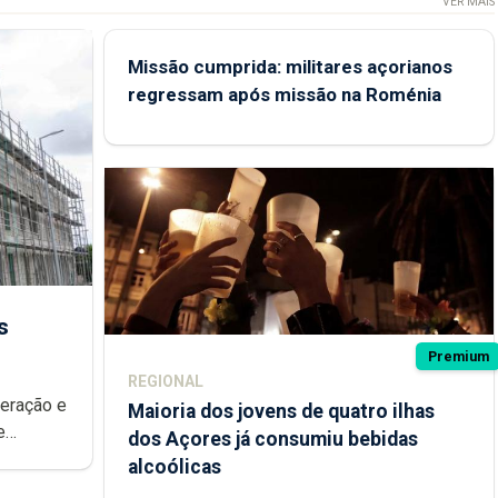
VER MAIS
Missão cumprida: militares açorianos
regressam após missão na Roménia
s
Premium
REGIONAL
peração e
Maioria dos jovens de quatro ilhas
e
dos Açores já consumiu bebidas
ional.
alcoólicas