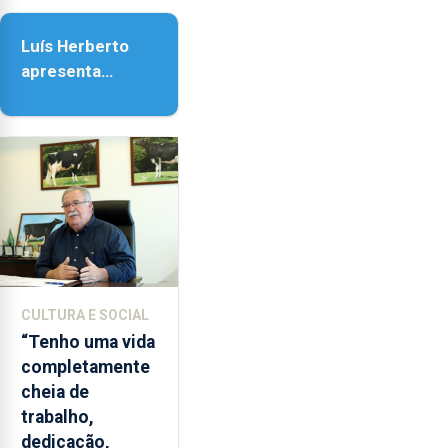
da Assunção
Luís Herberto
apresenta
‘Lugares da
Paisagem’
CULTURA E SOCIAL
“Tenho uma vida
completamente
cheia de
trabalho,
dedicação,