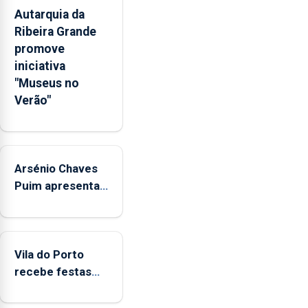
competências
Autarquia da
pessoais,
Ribeira Grande
emocionais
promove
e
iniciativa
sociais
"Museus no
junto
Verão"
das
crianças
Arsénio Chaves
Puim apresenta
obras na
Biblioteca de Vila
do Porto
Vila do Porto
recebe festas
em honra de
Nossa Senhora