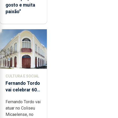
gosto e muita
paixão”
CULTURA E SOCIAL
Fernando Tordo
vai celebrar 60
anos de carreira
Fernando Tordo vai
no Coliseu
atuar no Coliseu
Micaelense
Micaelense, no