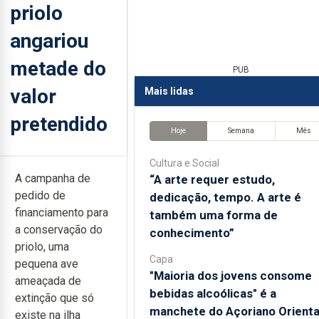
priolo
angariou
metade do
PUB
valor
Mais lidas
pretendido
Hoje
Semana
Mês
Cultura e Social
A campanha de
“A arte requer estudo,
pedido de
dedicação, tempo. A arte é
financiamento para
também uma forma de
a conservação do
conhecimento”
priolo, uma
Capa
pequena ave
"Maioria dos jovens consome
ameaçada de
bebidas alcoólicas" é a
extinção que só
manchete do Açoriano Orienta
existe na ilha