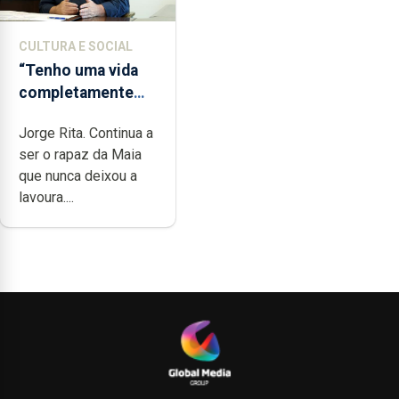
CULTURA E SOCIAL
“Tenho uma vida
completamente
cheia de trabalho,
Jorge Rita. Continua a
dedicação, gosto e
ser o rapaz da Maia
muita paixão”
que nunca deixou a
lavoura....