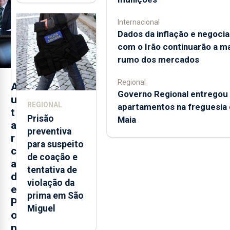
de
monitorização
Internacional
de infrassons
Dados da inflação e negoci
dos Açores
com o Irão continuarão a m
rumo dos mercados
Regional
A
Governo Regional entregou
u
REGIONAL
apartamentos na freguesia 
t
Prisão
Maia
a
preventiva
r
para suspeito
c
de coação e
a
tentativa de
d
violação da
e
prima em São
P
Miguel
o
n