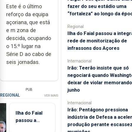
Este é o último
fazer do seu estádio uma
“fortaleza” ao longo da épo
reforço da equipa
açoriana, que está
Regional
e m zona de
Ilha do Faial passou a integr
descida, ocupando
rede de monitorização de
o 15.º lugar na
infrassons dos Açores
Série D ao cabo de
Internacional
seis jornadas.
Irão: Teerão insiste que só
negociará quando Washingt
deixar de violar memorando
junho
PUB
REGIONAL
VER MAIS
Internacional
Irão: Pentágono pressiona
Ilha do Faial
indústria de Defesa a acele
passou a
produção perante escassez
integrar rede
munições