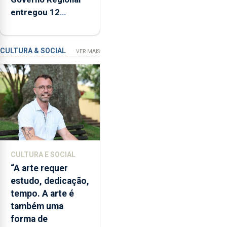
de
entregou 12
um
apartamentos na
modelo
freguesia da Maia
de
CULTURA & SOCIAL
VER MAIS
financiamento
para
os
bombeiros
dos
Açores
com
responsabilidades
partilhadas
CULTURA E SOCIAL
entre
“A arte requer
o
estudo, dedicação,
Governo
tempo. A arte é
Regional
também uma
e
forma de
os