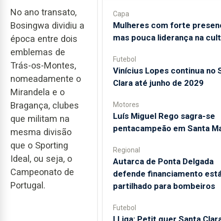
No ano transato,
Capa
Mulheres com forte presen
Bosingwa dividiu a
mas pouca liderança na cul
época entre dois
emblemas de
Futebol
Trás-os-Montes,
Vinícius Lopes continua no 
nomeadamente o
Clara até junho de 2029
Mirandela e o
Bragança, clubes
Motores
Luís Miguel Rego sagra-se
que militam na
pentacampeão em Santa Ma
mesma divisão
que o Sporting
Regional
Ideal, ou seja, o
Autarca de Ponta Delgada
Campeonato de
defende financiamento está
Portugal.
partilhado para bombeiros
Futebol
I Liga: Petit quer Santa Clar