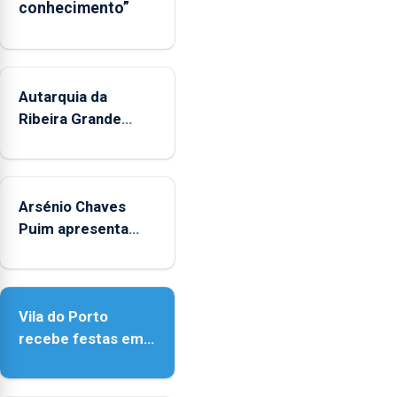
conhecimento”
municípios.
Autarquia da
Ribeira Grande
promove iniciativa
"Museus no Verão"
Arsénio Chaves
Puim apresenta
obras na Biblioteca
de Vila do Porto
Vila do Porto
recebe festas em
honra de Nossa
Senhora da