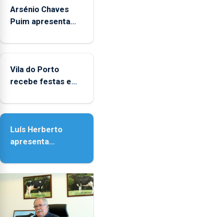
Arsénio Chaves
durante
o
Puim apresenta
mês
obras na Biblioteca
de
de Vila do Porto
agosto,
entre
Vila do Porto
as
recebe festas em
14h00
honra de Nossa
e
Senhora da
as
Assunção
18h00.
Luís Herberto
apresenta
‘Lugares da
Paisagem’