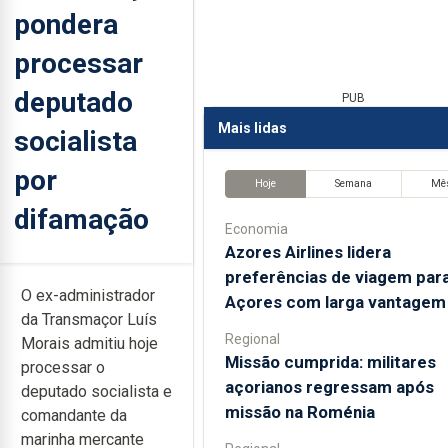
pondera
processar
deputado
PUB
Mais lidas
socialista
por
Hoje
Semana
Mê
difamação
Economia
Azores Airlines lidera
preferências de viagem par
O ex-administrador
Açores com larga vantagem
da Transmaçor Luís
Regional
Morais admitiu hoje
Missão cumprida: militares
processar o
açorianos regressam após
deputado socialista e
missão na Roménia
comandante da
marinha mercante