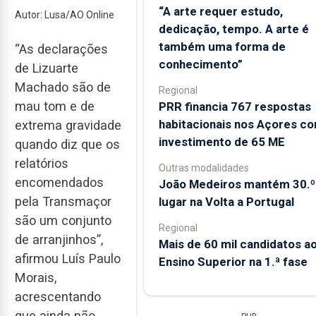
“A arte requer estudo,
Autor: Lusa/AO Online
dedicação, tempo. A arte é
também uma forma de
“As declarações
conhecimento”
de Lizuarte
Machado são de
Regional
mau tom e de
PRR financia 767 respostas
habitacionais nos Açores c
extrema gravidade
investimento de 65 ME
quando diz que os
relatórios
Outras modalidades
encomendados
João Medeiros mantém 30.º
pela Transmaçor
lugar na Volta a Portugal
são um conjunto
Regional
de arranjinhos”,
Mais de 60 mil candidatos a
afirmou Luís Paulo
Ensino Superior na 1.ª fase
Morais,
acrescentando
que ainda não