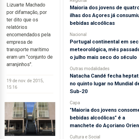
Regional
Lizuarte Machado
Maioria dos jovens de quatr
por difamação, por
ilhas dos Açores já consumi
ter dito que os
bebidas alcoólicas
relatórios
encomendados pela
Nacional
Portugal continental em sec
empresa de
meteorológica, mês passado
transporte marítimo
o julho mais seco do século
eram um "conjunto de
arranjinhos".
Outras modalidades
Natacha Candé fecha heptat
19 de nov. de 2015,
no quinto lugar no Mundial d
15:16
Sub-20
Capa
"Maioria dos jovens consom
bebidas alcoólicas" é a
manchete do Açoriano Orien
Cultura e Social