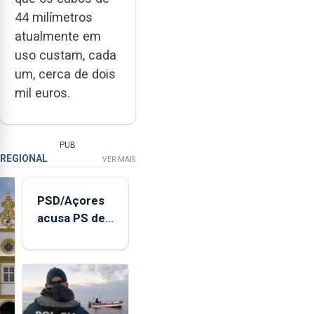
44 milímetros
atualmente em
uso custam, cada
um, cerca de dois
mil euros.
PUB
REGIONAL
VER MAIS
PSD/Açores
acusa PS de
"posição
contraditória"
sobre
evolução
turística