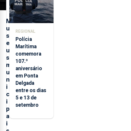
M
u
REGIONAL
s
Polícia
e
Marítima
u
comemora
s
107.º
m
aniversário
u
em Ponta
n
Delgada
i
entre os dias
c
5 e 13 de
i
setembro
p
a
i
s