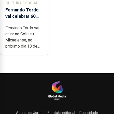
CULTURA E SOCIAL
Fernando Tordo
vai celebrar 60
anos de carreira
Fernando Tordo vai
no Coliseu
atuar no Coliseu
Micaelense
Micaelense, no
próximo dia 13 de...
Acerca do Jornal
Estatuto editorial
Publicidade