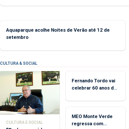
desde o início da época balnear
Aquaparque acolhe Noites de Verão até 12 de
setembro
CULTURA & SOCIAL
Fernando Tordo vai
celebrar 60 anos de
carreira no Coliseu
Micaelense
MEO Monte Verde
CULTURA E SOCIAL
regressa com