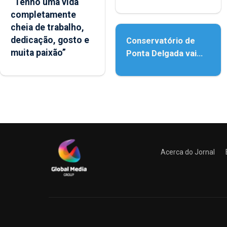
“Tenho uma vida
reforço da
completamente
acessibilidade
cheia de trabalho,
dedicação, gosto e
Conservatório de
muita paixão”
Ponta Delgada vai
contar com novos
instrumentos
Acerca do Jornal