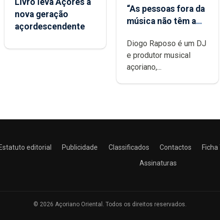
Livro leva Açores à
“As pessoas fora da
nova geração
música não têm a
açordescendente
noção do quão
Diogo Raposo é um DJ
difícil é produzir
e produtor musical
uma música”
açoriano,...
Estatuto editorial
Publicidade
Classificados
Contactos
Ficha
Assinaturas
© 2026 Açoriano Oriental. Todos os direitos reservados.