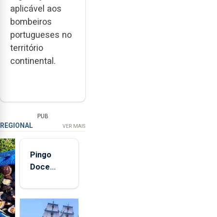
aplicável aos
bombeiros
portugueses no
território
continental.
PUB
REGIONAL
VER MAIS
Pingo
Doce
abre esta
quinta-
feira nova
loja em