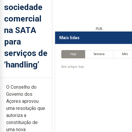
sociedade
comercial
na SATA
PUB
Mais lidas
para
serviços de
Hoje
Semana
Mês
‘handling’
Sem artigos hoje.
O Conselho do
Governo dos
Açores aprovou
uma resolução que
autoriza a
constituição de
uma nova