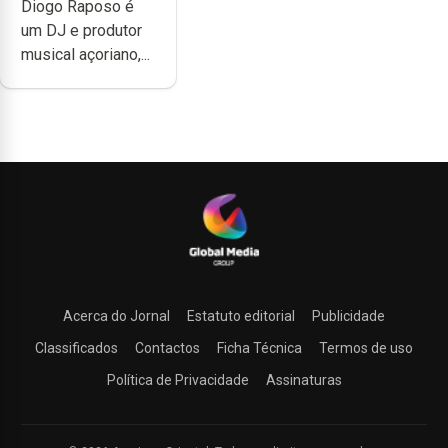
Diogo Raposo é
do quão difícil é
um DJ e produtor
produzir uma
musical açoriano,...
música”
Acerca do Jornal
Estatuto editorial
Publicidade
Classificados
Contactos
Ficha Técnica
Termos de uso
Política de Privacidade
Assinaturas