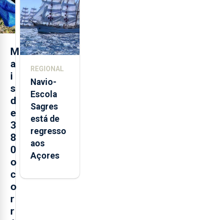
São
Sebastião
e cria 30
postos de
M
trabalho
a
REGIONAL
i
Navio-
s
Escola
d
Sagres
e
está de
3
regresso
8
aos
0
Açores
o
c
o
r
r