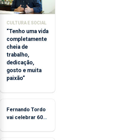
2026.
A
ilha
CULTURA E SOCIAL
das
“Tenho uma vida
Flores
completamente
apresenta
cheia de
um
trabalho,
“decréscimo
dedicação,
significativo”
gosto e muita
da
paixão”
CPUE
entre
2022
e
Fernando Tordo
2025
vai celebrar 60
anos de carreira
no Coliseu