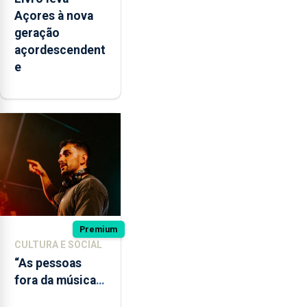
Açores à nova
geração
açordescendent
e
Premium
CULTURA E SOCIAL
“As pessoas
fora da música
não têm a noção