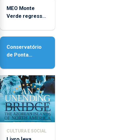
Micaelense
MEO Monte
Verde regressa
com reforço da
acessibilidade
Conservatório
de Ponta
Delgada vai
contar com
novos
instrumentos
CULTURA E SOCIAL
Livro leva