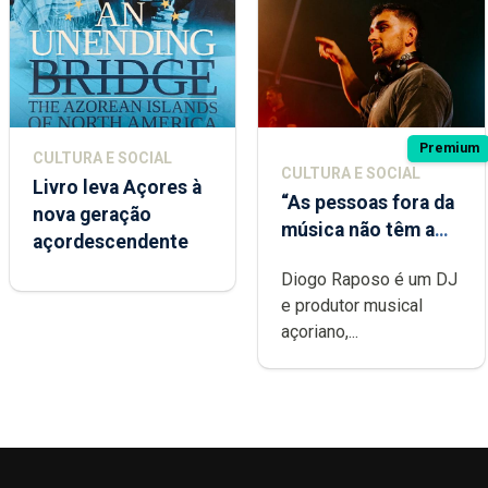
Premium
CULTURA E SOCIAL
CULTURA E SOCIAL
Livro leva Açores à
“As pessoas fora da
nova geração
música não têm a
açordescendente
noção do quão
Diogo Raposo é um DJ
difícil é produzir
e produtor musical
uma música”
açoriano,...