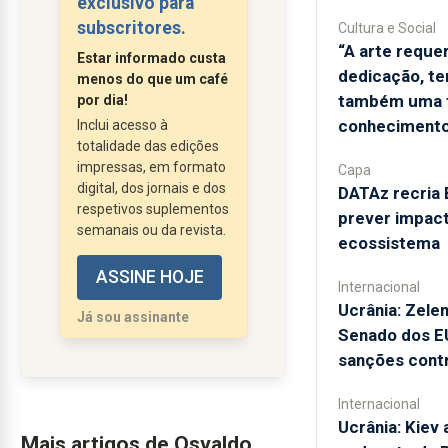
exclusivo para
intermédio de uma
subscritores.
Cultura e Social
certa classe política,
“A arte reque
Estar informado custa
especialmente formada
dedicação, te
menos do que um café
no pensamento da linha
também uma 
por dia!
de Cascais, cuja visão
conhecimento
Inclui acesso à
totalidade das edições
não vai além do Terreiro
impressas, em formato
Capa
do Paço.
digital, dos jornais e dos
DATAz recria 
O actual ministro das
respetivos suplementos
prever impac
Infraestruturas, Miguel
semanais ou da revista.
ecossistema
Pinto Luz, é um destes
ASSINE HOJE
protótipos, formado na
Internacional
sua juventude nos
Ucrânia: Zele
Já sou assinante
movimentos
Senado dos E
maçónicos, que
sanções contr
chegou...
Internacional
Ucrânia: Kiev 
Mais artigos de Osvaldo