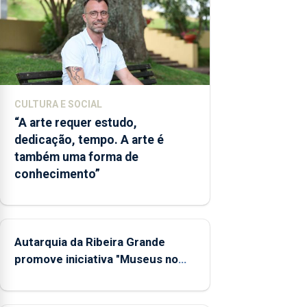
dos
museus
e
núcleos
museológicos
integrados
CULTURA E SOCIAL
na Rede
“A arte requer estudo,
Municipal
dedicação, tempo. A arte é
de
também uma forma de
Museus
aos
conhecimento”
sábados
durante
o mês
de
Autarquia da Ribeira Grande
agosto,
promove iniciativa "Museus no
entre as
Verão"
14h00 e
as