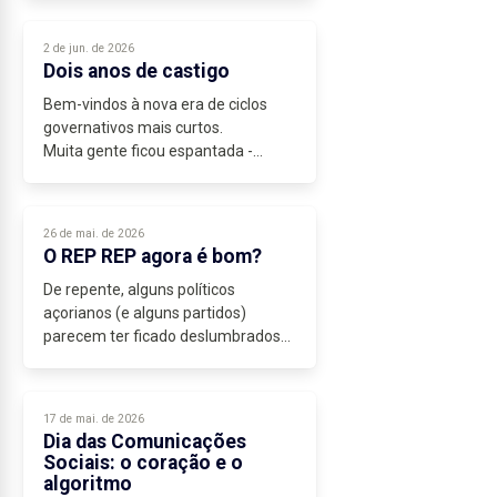
Autonomia nunca foi pêra doce,
sendo encarada como uma
2 de jun. de 2026
esmola...
Dois anos de castigo
Bem-vindos à nova era de ciclos
governativos mais curtos.
Muita gente ficou espantada -
especialmente os parceiros da
coligação - com a declaração de
Bolieiro sobre o fim da coligação em
26 de mai. de 2026
2028, quando...
O REP REP agora é bom?
De repente, alguns políticos
açorianos (e alguns partidos)
parecem ter ficado deslumbrados
com a figura do Representante da
República (Rep Rep), só porque
António José Seguro resolveu - e
17 de mai. de 2026
bem - inaugurar...
Dia das Comunicações
Sociais: o coração e o
algoritmo