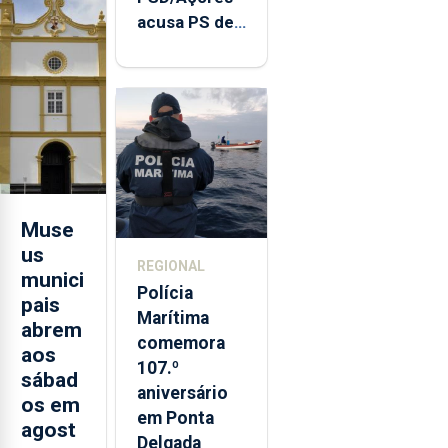
acusa PS de
"posição
contraditória"
sobre
evolução
turística
Muse
us
REGIONAL
munici
Polícia
pais
Marítima
abrem
comemora
aos
107.º
sábad
aniversário
os em
em Ponta
agost
Delgada