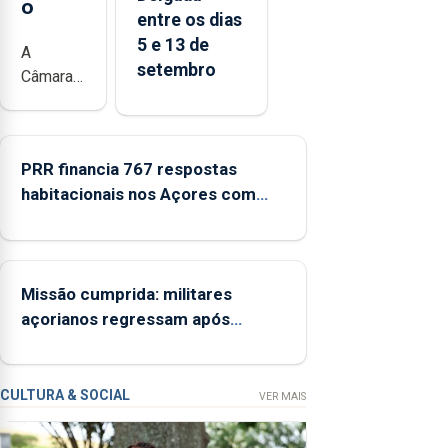
o
entre os dias
5 e 13 de
A
setembro
Câmara
Municipal
da
Ribeira
PRR financia 767 respostas
Grande
habitacionais nos Açores com
está a
investimento de 65 ME
promover
a
iniciativa
“Museus
Missão cumprida: militares
no
açorianos regressam após
Verão”,
missão na Roménia
que
garante
CULTURA & SOCIAL
VER MAIS
a
abertura