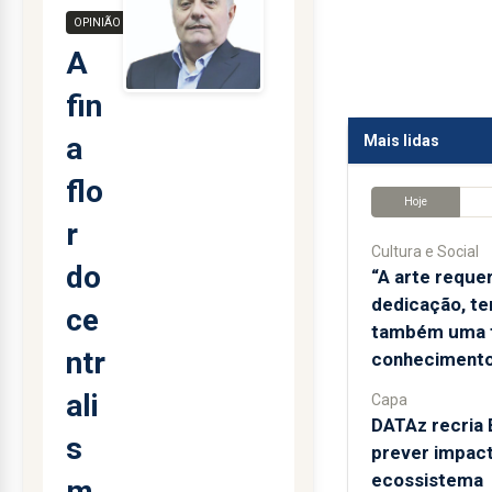
OPINIÃO
A
fin
a
Mais lidas
flo
Hoje
r
Cultura e Social
do
“A arte reque
dedicação, te
ce
também uma 
ntr
conhecimento
ali
Capa
DATAz recria 
s
prever impac
ecossistema
m