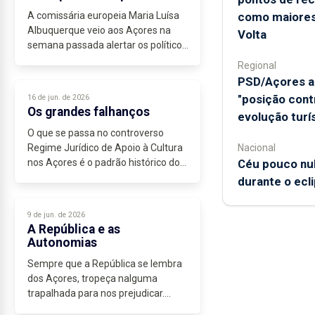
A comissária europeia Maria Luísa
como maiores
Albuquerque veio aos Açores na
Volta
semana passada alertar os políticos
para uma coisa óbvia: “os fundos
Regional
europeus têm de servir para tornar
PSD/Açores a
os Açores menos dependentes”....
"posição cont
16 de jun. de 2026
Os grandes falhanços
evolução turí
O que se passa no controverso
Regime Jurídico de Apoio à Cultura
Nacional
nos Açores é o padrão histórico do
Céu pouco nu
governo de coligação nos últimos...
durante o ecli
9 de jun. de 2026
A República e as
Autonomias
Sempre que a República se lembra
dos Açores, tropeça nalguma
trapalhada para nos prejudicar.
Está nos livros que a luta pela