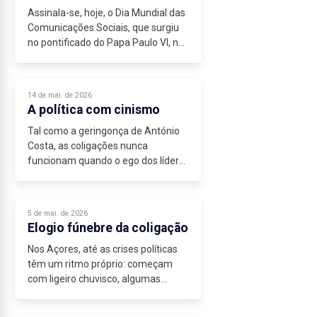
Assinala-se, hoje, o Dia Mundial das
Comunicações Sociais, que surgiu
no pontificado do Papa Paulo VI, nos
anos 60, numa época da
consolidação da televisão, da rádio
e do cinema como grandes
14 de mai. de 2026
massificadores...
A política com cinismo
Tal como a geringonça de António
Costa, as coligações nunca
funcionam quando o ego dos líderes
ou os interesses das clientelas
partidárias se sobrepõem ao bem
comum.
5 de mai. de 2026
A coligação de José Manuel
Elogio fúnebre da coligação
Bolieiro...
Nos Açores, até as crises políticas
têm um ritmo próprio: começam
com ligeiro chuvisco, algumas
nuvens negras e acabam em
tempestade.