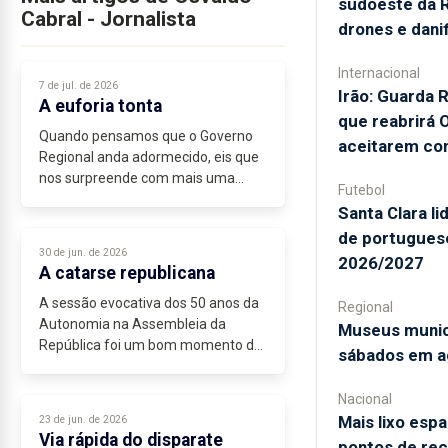
sudoeste da 
Cabral - Jornalista
drones e danif
Internacional
7 de jul. de 2026
Irão: Guarda R
A euforia tonta
que reabrirá
Quando pensamos que o Governo
aceitarem co
Regional anda adormecido, eis que
nos surpreende com mais uma
Futebol
narrativa delirante, desta vez
Santa Clara l
sobre...
de portugues
30 de jun. de 2026
2026/2027
A catarse republicana
A sessão evocativa dos 50 anos da
Regional
Autonomia na Assembleia da
Museus munic
República foi um bom momento de
sábados em a
libertação de traumas reprimidos.
A longa cerimónia evidenciou uma
Nacional
convergência institucional
Mais lixo espa
23 de jun. de 2026
histórica...
Via rápida do disparate
pontos de rec