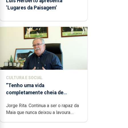
Luís Herberto apresenta
‘Lugares da Paisagem’
CULTURA E SOCIAL
“Tenho uma vida
completamente cheia de
trabalho, dedicação, gosto e
Jorge Rita. Continua a ser o rapaz da
muita paixão”
Maia que nunca deixou a lavoura....