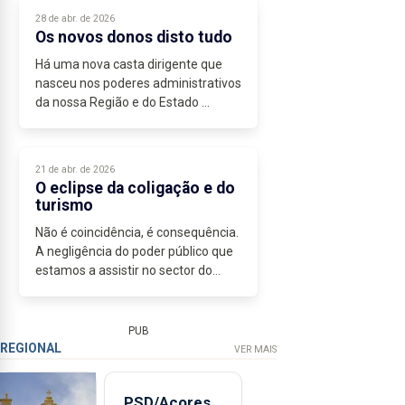
A extrema unção declarada por
28 de abr. de 2026
José Manuel Bolieiro, há muito...
Os novos donos disto tudo
Há uma nova casta dirigente que
nasceu nos poderes administrativos
da nossa Região e do Estado
português: são os decisores da
papelada, historicamente
conhecidos como os mangas de
21 de abr. de 2026
alpaca, burocratas...
O eclipse da coligação e do
turismo
Não é coincidência, é consequência.
A negligência do poder público que
estamos a assistir no sector do
turismo é, somente, uma...
PUB
REGIONAL
VER MAIS
PSD/Açores