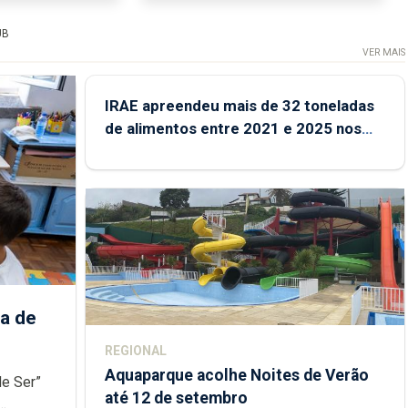
te que, no
cidade e hoje residente na de S.
de Santana,...
José. É a primeira pessoa que
UB
conheci...
VER MAIS
IRAE apreendeu mais de 32 toneladas
de alimentos entre 2021 e 2025 nos
Açores
a de
REGIONAL
Aquaparque acolhe Noites de Verão
de Ser”
até 12 de setembro