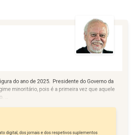
a figura do ano de 2025. Presidente do Governo da
me minoritário, pois é a primeira vez que aquele
o.
 face à situação minoritária, era ideia geral
.
to digital, dos jornais e dos respetivos suplementos