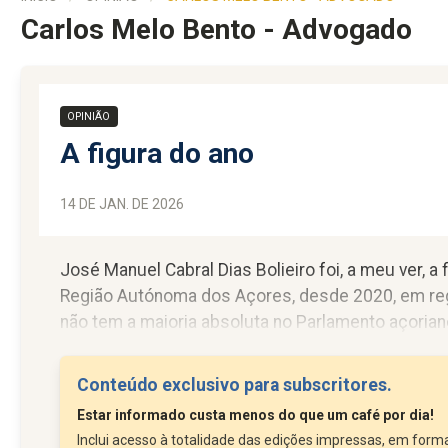
Carlos Melo Bento - Advogado
OPINIÃO
A figura do ano
14 DE JAN. DE 2026
José Manuel Cabral Dias Bolieiro foi, a meu ver, 
Região Autónoma dos Açores, desde 2020, em regi
não tem a maioria absoluta no Parlamento açorian
Quando ele sucedeu ao Presidente Vasco Cordeiro e
(não a minha) de que tal governo não sobreviveria..
Conteúdo exclusivo para subscritores.
Estar informado custa menos do que um café por dia!
Inclui acesso à totalidade das edições impressas, em forma