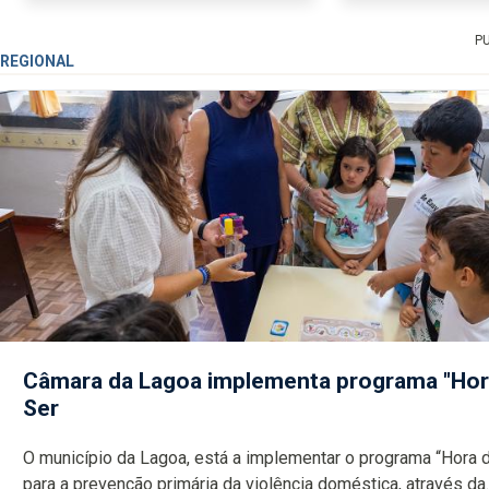
chegou a vez de Bolieiro.
aquando do banque
Claro que as pessoas se esquecem...
sumptuoso Palácio 
P
REGIONAL
Câmara da Lagoa implementa programa "Hor
Ser
O município da Lagoa, está a implementar o programa “Hora 
para a prevenção primária da violência doméstica, através da