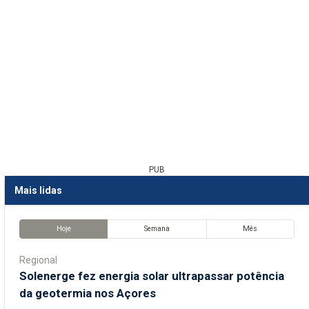
PUB
Mais lidas
Hoje
Semana
Mês
Regional
Solenerge fez energia solar ultrapassar potência
da geotermia nos Açores