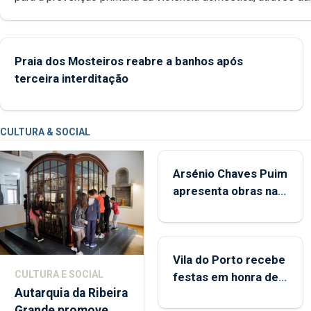
promoção de competências pessoais, emocionais e sociais 
crianças
Praia dos Mosteiros reabre a banhos após
terceira interditação
CULTURA & SOCIAL
Arsénio Chaves Puim
apresenta obras na
Biblioteca de Vila do
Porto
Vila do Porto recebe
CULTURA E SOCIAL
festas em honra de
Autarquia da Ribeira
Nossa Senhora da
Grande promove