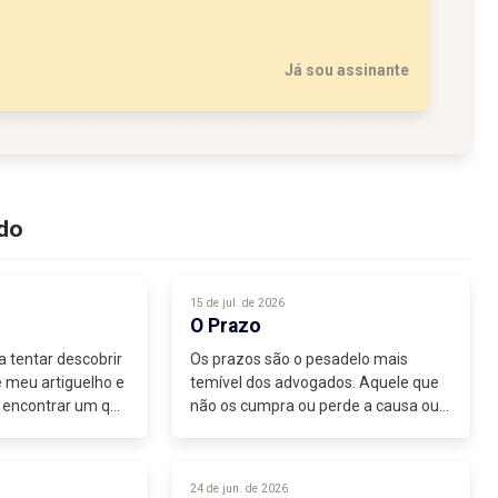
Já sou assinante
ado
15 de jul. de 2026
O Prazo
a tentar descobrir
Os prazos são o pesadelo mais
 meu artiguelho e
temível dos advogados. Aquele que
 encontrar um que
não os cumpra ou perde a causa ou
 vésperas de
é multado.
ei divagar sobre
Mais de sessenta anos de advocacia
ma jovem...
eram para já me terem calejado o
24 de jun. de 2026