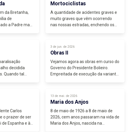
suficiente para não...
da
Mortociclistas
em da Bretanha,
A quantidade de acidentes graves e
ília de
muito graves que vêm ocorrendo
inado a Padre mas
nas nossas estradas, enchendo os
ória e casado com
nossos hospitais e cemitérios de
ico da terra onde
vítimas das manobras impróprias e
erviço militar...
perigosas, tem de obrigar-nos...
3 de jun. de 2026
Obras II
aralisação
Vejamos agora as obras em curso do
alho decidida
Governo do Presidente Bolieiro.
s. Quando tal
Empreitada de execução da variante
dida pelos patrões,
à cidade da Horta - 2ª fase , 14
 Trata-se de
milhões, acessibilidade, mobilidade e
re as partes para
segurança rodoviárias -Ligação,...
13 de mai. de 2026
Maria dos Anjos
dente Carlos
8 de maio de 1926 a 8 de maio de
 e o prazer de ser
2026, cem anos passaram na vida de
i de Espanha e à
Maria dos Anjos, nascida na
do Rei da Grécia,
freguesia de S. Pedro da nossa