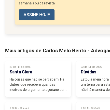
semanais ou da revista.
ASSINE HOJE
Mais artigos de Carlos Melo Bento - Advog
29 de jul. de 2026
22 de jul. de 2026
Santa Clara
Dúvidas
Há coisas que não se percebem. Há
Estou à meia hora 
clubes que recebem quantias
um tema para este
incríveis do orçamento açoriano para
não há maneira de
participarem nos campeonatos...
me agrade, nestas
férias. Ainda pens
aquela história du
8 de jul. de 2026
1 de jul. de 2026