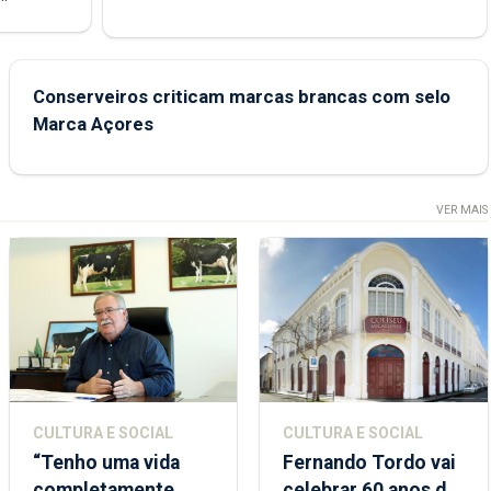
junto das
Conserveiros criticam marcas brancas com selo
Marca Açores
VER MAIS
CULTURA E SOCIAL
CULTURA E SOCIAL
“Tenho uma vida
Fernando Tordo vai
completamente
celebrar 60 anos de