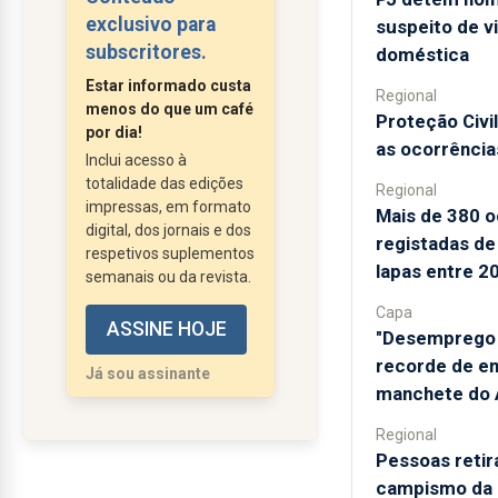
saudoso e querido
exclusivo para
suspeito de vi
cunhado Francisco que
subscritores.
doméstica
possuía uma empresa
Estar informado custa
Regional
de construção civil, em
menos do que um café
Proteção Civil
Nova York. Foi um
por dia!
as ocorrência
deslumbramento:
Inclui acesso à
totalidade das edições
todos aqueles arranha-
Regional
impressas, em formato
céus, museus, parques,
Mais de 380 o
digital, dos jornais e dos
registadas de 
patinagem em gelo e
respetivos suplementos
lapas entre 2
sei lá que mais.
semanais ou da revista.
Portugueses? Nada.
Capa
ASSINE HOJE
Seguimos depois para
"Desemprego 
Fall River, a capital da
recorde de e
Já sou assinante
América portuguesa.
manchete do A
Fiquei espantado...
Regional
Pessoas retir
campismo da P