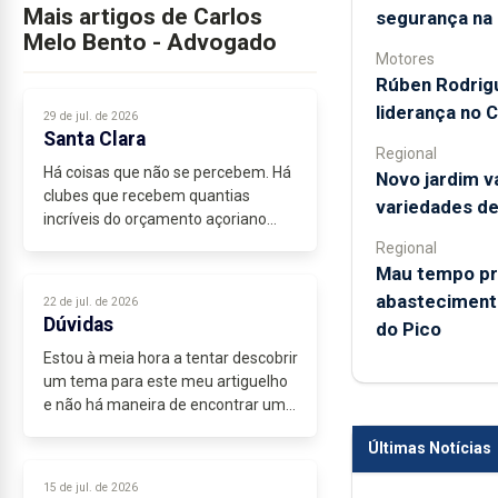
Mais artigos de Carlos
segurança na 
Melo Bento - Advogado
Motores
Rúben Rodrigu
liderança no 
29 de jul. de 2026
Santa Clara
Regional
Há coisas que não se percebem. Há
Novo jardim v
clubes que recebem quantias
variedades de
incríveis do orçamento açoriano
para participarem nos
Regional
campeonatos...
Mau tempo pr
abastecimento
22 de jul. de 2026
Dúvidas
do Pico
Estou à meia hora a tentar descobrir
um tema para este meu artiguelho
e não há maneira de encontrar um
que me agrade, nestas vésperas de
Últimas Notícias
férias. Ainda pensei divagar sobre
aquela história duma jovem...
15 de jul. de 2026