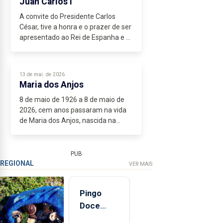
Juan Carlos I
A convite do Presidente Carlos
César, tive a honra e o prazer de ser
apresentado ao Rei de Espanha e à
Rainha Sofia, filha do Rei da Grécia,
aquando do banquete que, no
sumptuoso Palácio de Santana,...
13 de mai. de 2026
Maria dos Anjos
8 de maio de 1926 a 8 de maio de
2026, cem anos passaram na vida
de Maria dos Anjos, nascida na
freguesia de S. Pedro da nossa
cidade e hoje residente na de S.
José. É a primeira pessoa que
PUB
conheci...
REGIONAL
VER MAIS
Pingo
Doce
abre esta