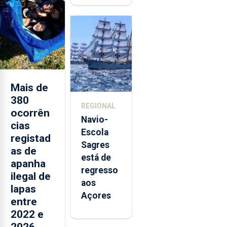
quinta-
feira nova
loja em
São
Sebastião
e cria 30
postos de
Mais de
trabalho
380
REGIONAL
ocorrên
Navio-
cias
Escola
registad
Sagres
as de
está de
apanha
regresso
ilegal de
aos
lapas
Açores
entre
2022 e