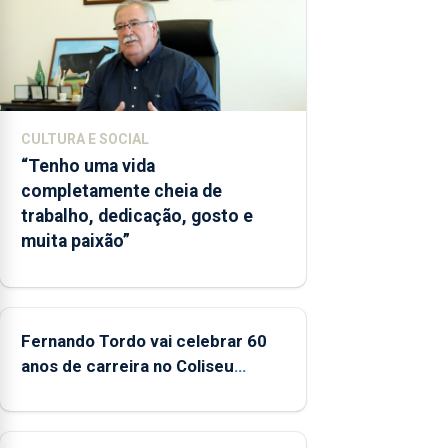
um
“decréscimo
significativo”
da CPUE
entre 2022
e 2025
CULTURA E SOCIAL
“Tenho uma vida
completamente cheia de
trabalho, dedicação, gosto e
muita paixão”
Fernando Tordo vai celebrar 60
anos de carreira no Coliseu
Micaelense