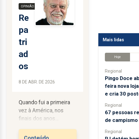
OPINIÃO
Re
pa
tri
Mais lidas
ad
Hoje
os
Regional
Pingo Doce ab
8 DE ABR. DE 2026
feira nova lo
e cria 30 post
Quando fui a primeira
Regional
vez à América, nos
67 pessoas re
finais dos anos
de campismo n
sessenta, fomos
Regional
recebidos pelo meu
Conteúdo
PJ detém hom