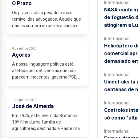
Internacional
O Prazo
NASA confirm
Os prazos são o pesadelo mais
de foguetão 
temível dos advogados. Aquele que
atingiram a L
não os cumpra ou perde a causa ou
é multado.
Internacional
Mais de sessenta anos de
Helicóptero d
advocacia eram para já me terem
8 de jul. de 2026
calejado o suficiente para não...
comercial ap
Açores
demasiado em
A nossa linguagem política está
afetada por deficiências que não
Internacional
parecem inocentes: governo PSD,
Unicef alerta 
região, presidente do PS regional,...
centenas de 
1 de jul. de 2026
Internacional
José de Almeida
Controlos in
Em 1975, este jovem da Bretanha,
só como “últi
18º filho duma família de
agricultores, destinado a Padre mas
Internacional
licenciado em História e casado com