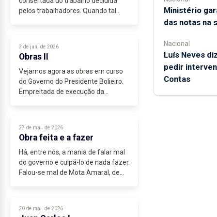
consertada do trabalho decidida
Ministério ga
pelos trabalhadores. Quando tal
paralisação é decidida pelos
das notas na 
patrões, chama-se lockout. Trata-se
de formas de luta entre as partes
Nacional
3 de jun. de 2026
para obrigarem...
Luís Neves diz
Obras II
pedir interve
Vejamos agora as obras em curso
Contas
do Governo do Presidente Bolieiro.
Empreitada de execução da
variante à cidade da Horta - 2ª fase ,
14 milhões, acessibilidade,
mobilidade e segurança rodoviárias
27 de mai. de 2026
-Ligação,...
Obra feita e a fazer
Há, entre nós, a mania de falar mal
do governo e culpá-lo de nada fazer.
Falou-se mal de Mota Amaral, de
César, de Vasco Cordeiro e, agora,
chegou a vez de Bolieiro.
Claro que as pessoas se
20 de mai. de 2026
esquecem...