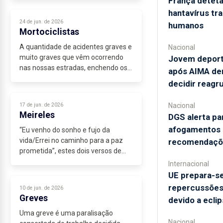
França deteta
a bela filha do Médico da terra onde
hantavírus tr
nascera, cumpriu o serviço militar...
24 de jun. de 2026
humanos
Mortociclistas
A quantidade de acidentes graves e
Nacional
muito graves que vêm ocorrendo
Jovem deporta
nas nossas estradas, enchendo os
após AIMA dem
nossos hospitais e cemitérios de
decidir reag
vítimas das manobras impróprias e
perigosas, tem de obrigar-nos...
Nacional
17 de jun. de 2026
Meireles
DGS alerta pa
afogamentos e
“Eu venho do sonho e fujo da
vida/Errei no caminho para a paz
recomendaçõ
prometida”, estes dois versos de
Natália Correia são a definição
Internacional
dum...
UE prepara-se
repercussões"
10 de jun. de 2026
Greves
devido a eclip
Uma greve é uma paralisação
Nacional