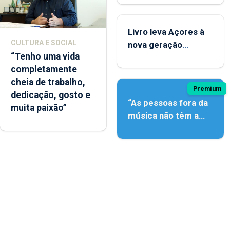
instrumentos
Livro leva Açores à
CULTURA E SOCIAL
nova geração
“Tenho uma vida
açordescendente
completamente
cheia de trabalho,
Premium
dedicação, gosto e
“As pessoas fora da
muita paixão”
música não têm a
noção do quão difícil
é produzir uma
música”