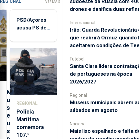
sudoeste da Rússia com 40
REGIONAL
VER MAIS
drones e danifica duas refin
PSD/Açores
Internacional
acusa PS de
Irão: Guarda Revolucionária 
"posição
que reabrirá Ormuz quando
contraditória"
aceitarem condições de Te
sobre
evolução
Futebol
Santa Clara lidera contrata
turística
de portugueses na época
2026/2027
M
Regional
u
Museus municipais abrem a
REGIONAL
s
sábados em agosto
Polícia
e
Marítima
u
Nacional
comemora
s
Mais lixo espalhado e falta d
107.º
m
pontos de recolha apontado