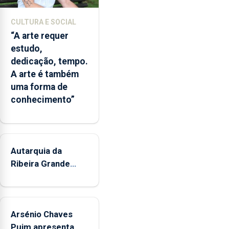
núcleos
museológicos
CULTURA E SOCIAL
integrados
“A arte requer
na
estudo,
Rede
dedicação, tempo.
Municipal
A arte é também
de
uma forma de
Museus
conhecimento”
aos
sábados
durante
o
mês
Autarquia da
de
Ribeira Grande
agosto,
promove iniciativa
entre
"Museus no Verão"
as
14h00
Arsénio Chaves
e
Puim apresenta