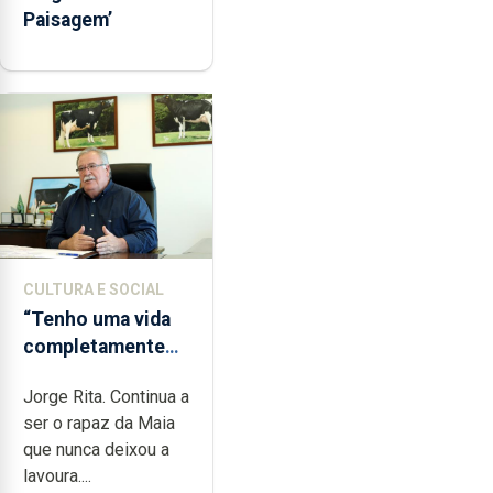
Paisagem’
CULTURA E SOCIAL
“Tenho uma vida
completamente
cheia de trabalho,
Jorge Rita. Continua a
dedicação, gosto
ser o rapaz da Maia
e muita paixão”
que nunca deixou a
lavoura....