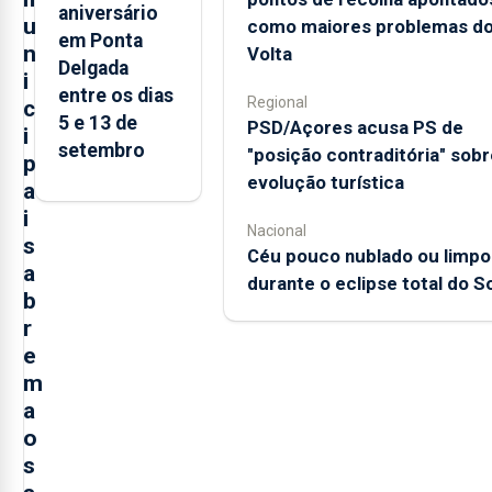
aniversário
u
como maiores problemas d
em Ponta
n
Volta
Delgada
i
entre os dias
Regional
c
5 e 13 de
PSD/Açores acusa PS de
i
setembro
"posição contraditória" sobr
p
evolução turística
a
i
Nacional
s
Céu pouco nublado ou limpo
a
durante o eclipse total do So
b
r
e
m
a
o
s