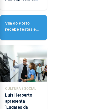
as
obras na Biblioteca
18h00.
de Vila do Porto
Vila do Porto
recebe festas em
honra de Nossa
Senhora da
Assunção
CULTURA E SOCIAL
Luís Herberto
apresenta
‘Lugares da