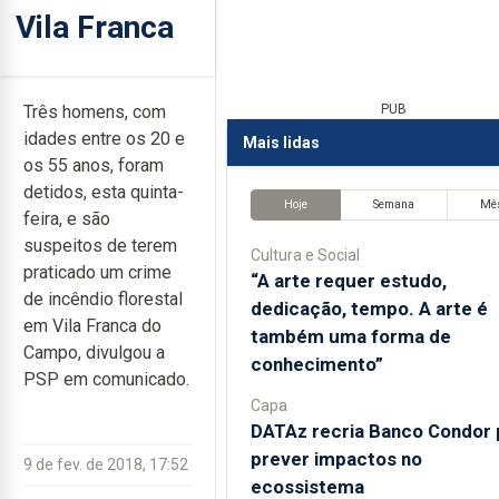
Vila Franca
Três homens, com
PUB
idades entre os 20 e
Mais lidas
os 55 anos, foram
detidos, esta quinta-
Hoje
Semana
Mê
feira, e são
suspeitos de terem
Cultura e Social
praticado um crime
“A arte requer estudo,
de incêndio florestal
dedicação, tempo. A arte é
em Vila Franca do
também uma forma de
Campo, divulgou a
conhecimento”
PSP em comunicado.
Capa
DATAz recria Banco Condor 
prever impactos no
9 de fev. de 2018, 17:52
ecossistema