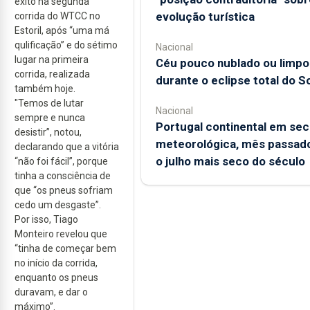
êxito na segunda
evolução turística
corrida do WTCC no
Estoril, após “uma má
qulificação” e do sétimo
Nacional
lugar na primeira
Céu pouco nublado ou limpo
corrida, realizada
durante o eclipse total do So
também hoje.
"Temos de lutar
Nacional
sempre e nunca
Portugal continental em sec
desistir”, notou,
meteorológica, mês passado
declarando que a vitória
o julho mais seco do século
“não foi fácil”, porque
tinha a consciência de
que “os pneus sofriam
cedo um desgaste”.
Por isso, Tiago
Monteiro revelou que
“tinha de começar bem
no início da corrida,
enquanto os pneus
duravam, e dar o
máximo”.