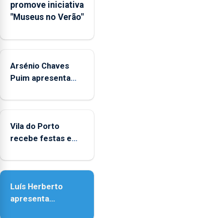
promove iniciativa
Municipal
"Museus no Verão"
de
Museus
aos
sábados
Arsénio Chaves
durante
o
Puim apresenta
mês
obras na Biblioteca
de
de Vila do Porto
agosto,
entre
Vila do Porto
as
recebe festas em
14h00
honra de Nossa
e
Senhora da
as
Assunção
18h00.
Luís Herberto
apresenta
‘Lugares da