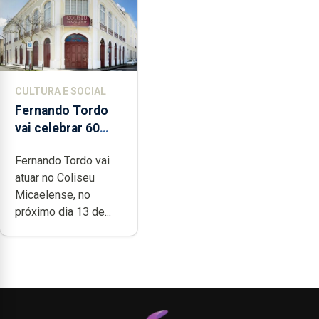
CULTURA E SOCIAL
Fernando Tordo
vai celebrar 60
anos de carreira
Fernando Tordo vai
no Coliseu
atuar no Coliseu
Micaelense
Micaelense, no
próximo dia 13 de...