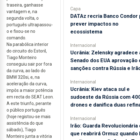
traseira, ganhasse
Capa
vantagem e, na
DATAz recria Banco Condor 
segunda volta, o
prever impactos no
português ultrapassou-
ecossistema
o e fixou-se no
comando.
Na parabólica interior
Internacional
do circuito do Estoril,
Ucrânia: Zelensky agradece 
Tiago Monteiro
Senado dos EUA aprovação 
conseguiu sair por fora
sanções contra Rússia e Irã
da curva, ao lado do
BMW 320si, e, na
Internacional
aceleração da curva,
Ucrânia: Kiev ataca sul e
impôs a maior potência
sudoeste da Rússia com 40
em recta do SEAT Leon.
A este triunfo, perante
drones e danifica duas refin
o público português
(hoje registou-se mais
Internacional
assistência do que
Irão: Guarda Revolucionária 
sábado), Tiago
que reabrirá Ormuz quando
Monteiro junta a vitória