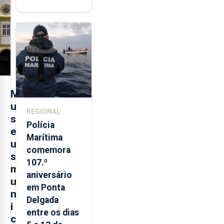
"posição
contraditória"
sobre
evolução
turística
M
u
REGIONAL
s
Polícia
e
Marítima
u
comemora
s
107.º
m
aniversário
u
em Ponta
n
Delgada
i
entre os dias
c