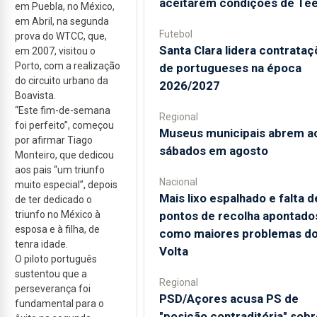
aceitarem condições de Te
em Puebla, no México,
em Abril, na segunda
Futebol
prova do WTCC, que,
Santa Clara lidera contrata
em 2007, visitou o
Porto, com a realização
de portugueses na época
do circuito urbano da
2026/2027
Boavista.
“Este fim-de-semana
Regional
foi perfeito”, começou
Museus municipais abrem a
por afirmar Tiago
sábados em agosto
Monteiro, que dedicou
aos pais “um triunfo
Nacional
muito especial”, depois
Mais lixo espalhado e falta d
de ter dedicado o
triunfo no México à
pontos de recolha apontado
esposa e à filha, de
como maiores problemas d
tenra idade.
Volta
O piloto português
sustentou que a
Regional
perseverança foi
PSD/Açores acusa PS de
fundamental para o
"posição contraditória" sobr