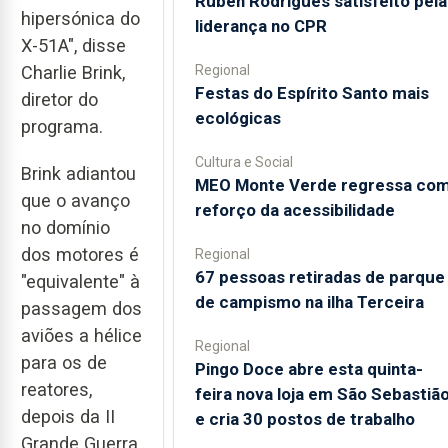
Rúben Rodrigues satisfeito pela
hipersónica do
liderança no CPR
X-51A", disse
Regional
Charlie Brink,
Festas do Espírito Santo mais
diretor do
ecológicas
programa.
Cultura e Social
Brink adiantou
MEO Monte Verde regressa co
que o avanço
reforço da acessibilidade
no domínio
dos motores é
Regional
67 pessoas retiradas de parque
"equivalente" à
de campismo na ilha Terceira
passagem dos
aviões a hélice
Regional
para os de
Pingo Doce abre esta quinta-
reatores,
feira nova loja em São Sebastiã
depois da II
e cria 30 postos de trabalho
Grande Guerra.