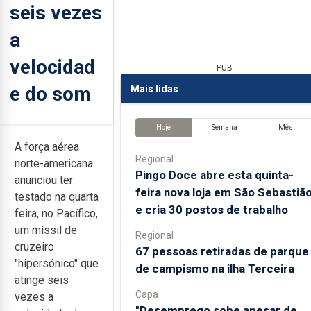
seis vezes
a
velocidad
PUB
e do som
Mais lidas
Hoje
Semana
Mês
A força aérea
Regional
norte-americana
Pingo Doce abre esta quinta-
anunciou ter
feira nova loja em São Sebastiã
testado na quarta
e cria 30 postos de trabalho
feira, no Pacífico,
um míssil de
Regional
cruzeiro
67 pessoas retiradas de parque
"hipersónico" que
de campismo na ilha Terceira
atinge seis
Capa
vezes a
"Desemprego sobe apesar de