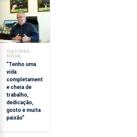
lapas
entre
2022
e
2026.
A
ilha
CULTURA E
das
SOCIAL
Flores
“Tenho uma
apresenta
vida
um
completament
“decréscimo
e cheia de
significativo”
trabalho,
da
dedicação,
CPUE
gosto e muita
entre
paixão”
2022
e
2025