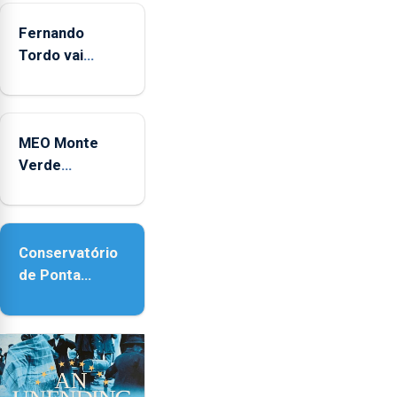
Fernando
Tordo vai
celebrar 60
anos de
carreira no
MEO Monte
Coliseu
Verde
Micaelense
regressa com
reforço da
acessibilidade
Conservatório
de Ponta
Delgada vai
contar com
novos
instrumentos