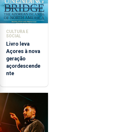
CULTURA E
SOCIAL
Livro leva
Açores à nova
geração
açordescende
nte