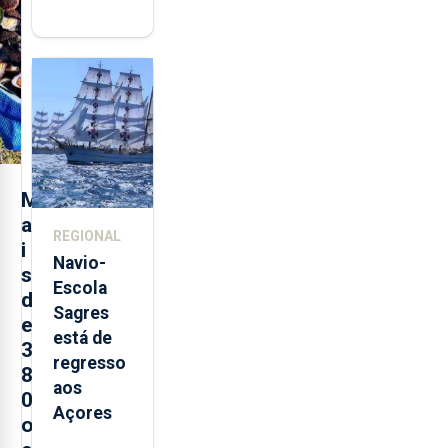
abre esta
quinta-
feira nova
loja em
São
Sebastião
e cria 30
postos de
M
trabalho
a
REGIONAL
i
Navio-
s
Escola
d
Sagres
e
está de
3
regresso
8
aos
0
Açores
o