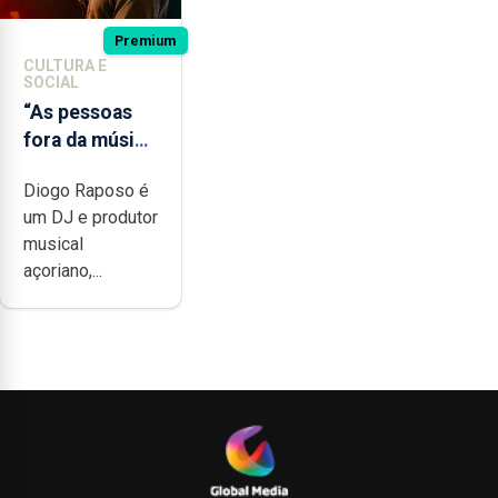
Premium
CULTURA E
SOCIAL
“As pessoas
fora da música
não têm a
Diogo Raposo é
noção do quão
um DJ e produtor
difícil é
musical
produzir uma
açoriano,...
música”