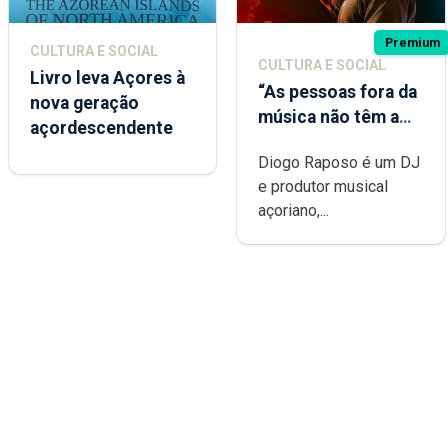
Premium
CULTURA E SOCIAL
CULTURA E SOCIAL
Livro leva Açores à
“As pessoas fora da
nova geração
música não têm a
açordescendente
noção do quão
Diogo Raposo é um DJ
difícil é produzir
e produtor musical
uma música”
açoriano,...