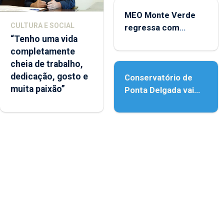
MEO Monte Verde
CULTURA E SOCIAL
regressa com
“Tenho uma vida
reforço da
completamente
acessibilidade
cheia de trabalho,
dedicação, gosto e
Conservatório de
muita paixão”
Ponta Delgada vai
contar com novos
instrumentos