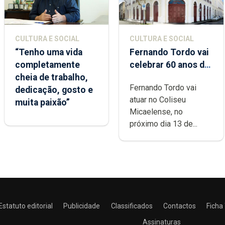
CULTURA E SOCIAL
CULTURA E SOCIAL
“Tenho uma vida
Fernando Tordo vai
completamente
celebrar 60 anos de
cheia de trabalho,
carreira no Coliseu
Fernando Tordo vai
dedicação, gosto e
Micaelense
atuar no Coliseu
muita paixão”
Micaelense, no
próximo dia 13 de...
Estatuto editorial
Publicidade
Classificados
Contactos
Ficha
Assinaturas