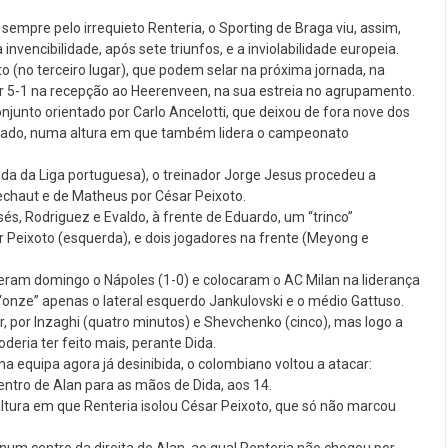
sempre pelo irrequieto Renteria, o Sporting de Braga viu, assim,
invencibilidade, após sete triunfos, e a inviolabilidade europeia.
 (no terceiro lugar), que podem selar na próxima jornada, na
 5-1 na recepção ao Heerenveen, na sua estreia no agrupamento.
junto orientado por Carlo Ancelotti, que deixou de fora nove dos
purado, numa altura em que também lidera o campeonato
a da Liga portuguesa), o treinador Jorge Jesus procedeu a
rechaut e de Matheus por César Peixoto.
és, Rodriguez e Evaldo, à frente de Eduardo, um “trinco”
ar Peixoto (esquerda), e dois jogadores na frente (Meyong e
teram domingo o Nápoles (1-0) e colocaram o AC Milan na liderança
“onze” apenas o lateral esquerdo Jankulovski e o médio Gattuso.
, por Inzaghi (quatro minutos) e Shevchenko (cinco), mas logo a
oderia ter feito mais, perante Dida.
 equipa agora já desinibida, o colombiano voltou a atacar:
entro de Alan para as mãos de Dida, aos 14.
ltura em que Renteria isolou César Peixoto, que só não marcou