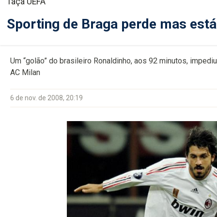
Taça UEFA
Sporting de Braga perde mas está
Um “golão” do brasileiro Ronaldinho, aos 92 minutos, imped
AC Milan
6 de nov. de 2008, 20:19