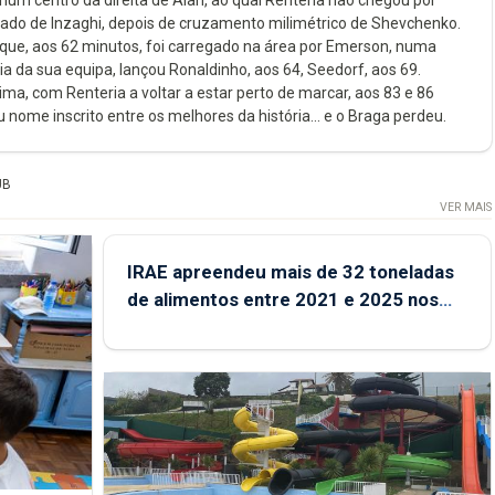
 num centro da direita de Alan, ao qual Renteria não chegou por
ado de Inzaghi, depois de cruzamento milimétrico de Shevchenko.
 que, aos 62 minutos, foi carregado na área por Emerson, numa
a da sua equipa, lançou Ronaldinho, aos 64, Seedorf, aos 69.
ima, com Renteria a voltar a estar perto de marcar, aos 83 e 86
ome inscrito entre os melhores da história... e o Braga perdeu.
UB
VER MAIS
IRAE apreendeu mais de 32 toneladas
de alimentos entre 2021 e 2025 nos
Açores