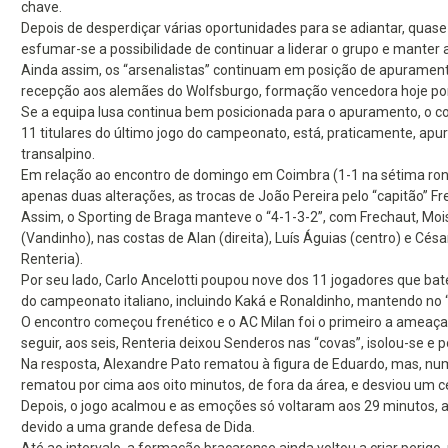
chave.
Depois de desperdiçar várias oportunidades para se adiantar, quase 
esfumar-se a possibilidade de continuar a liderar o grupo e manter a 
Ainda assim, os “arsenalistas” continuam em posição de apuramento
recepção aos alemães do Wolfsburgo, formação vencedora hoje por
Se a equipa lusa continua bem posicionada para o apuramento, o con
11 titulares do último jogo do campeonato, está, praticamente, a
transalpino.
Em relação ao encontro de domingo em Coimbra (1-1 na sétima rond
apenas duas alterações, as trocas de João Pereira pelo “capitão” F
Assim, o Sporting de Braga manteve o “4-1-3-2”, com Frechaut, Mois
(Vandinho), nas costas de Alan (direita), Luís Águias (centro) e Cés
Renteria).
Por seu lado, Carlo Ancelotti poupou nove dos 11 jogadores que ba
do campeonato italiano, incluindo Kaká e Ronaldinho, mantendo no 
O encontro começou frenético e o AC Milan foi o primeiro a ameaçar
seguir, aos seis, Renteria deixou Senderos nas “covas”, isolou-se e p
Na resposta, Alexandre Pato rematou à figura de Eduardo, mas, numa
rematou por cima aos oito minutos, de fora da área, e desviou um c
Depois, o jogo acalmou e as emoções só voltaram aos 29 minutos, a
devido a uma grande defesa de Dida.