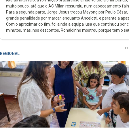
Até ao intervalo, a formação bracarense ainda voltou a criar perigo,
muito pouco, até que o AC Milan ressurgiu, num cabeceamento falh
Para a segunda parte, Jorge Jesus trocou Meyong por Paulo César,
grande penalidade por marcar, enquanto Ancelotti, e perante a apati
Com o aproximar do fim, foi ainda a equipa lusa que continuou por c
minutos, mas, nos descontos, Ronaldinho mostrou porque tem o seu n
P
REGIONAL