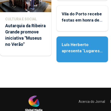
Porto
Vila do Porto recebe
CULTURA E SOCIAL
festas em honra de
Autarquia da Ribeira
Nossa Senhora da
Grande promove
Assunção
iniciativa "Museus
no Verão"
Luís Herberto
apresenta ‘Lugares
da Paisagem’
Acerca do Jornal