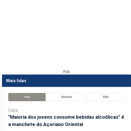
PUB
Mais lidas
Hoje
Semana
Mês
Capa
"Maioria dos jovens consome bebidas alcoólicas" é
a manchete do Açoriano Oriental