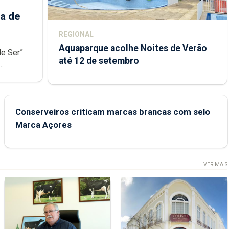
a de
REGIONAL
Aquaparque acolhe Noites de Verão
de Ser”
até 12 de setembro
junto das
Conserveiros criticam marcas brancas com selo
Marca Açores
VER MAIS