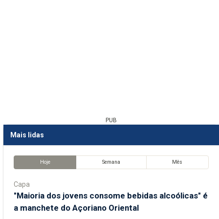
PUB
Mais lidas
Hoje
Semana
Mês
Capa
"Maioria dos jovens consome bebidas alcoólicas" é
a manchete do Açoriano Oriental