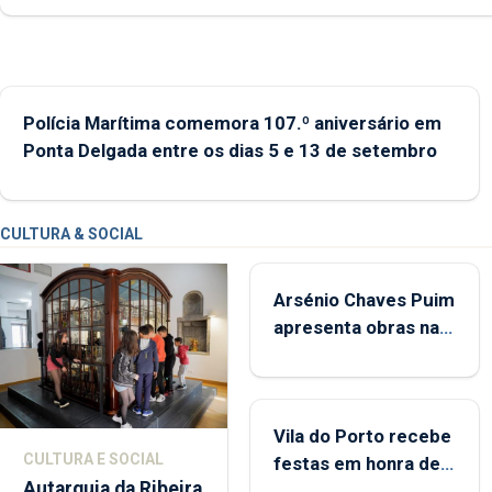
abrange 767 respostas habitacionais, anunciou o Governo Reg
Polícia Marítima comemora 107.º aniversário em
Ponta Delgada entre os dias 5 e 13 de setembro
CULTURA & SOCIAL
Arsénio Chaves Puim
apresenta obras na
Biblioteca de Vila do
Porto
Vila do Porto recebe
CULTURA E SOCIAL
festas em honra de
Autarquia da Ribeira
Nossa Senhora da