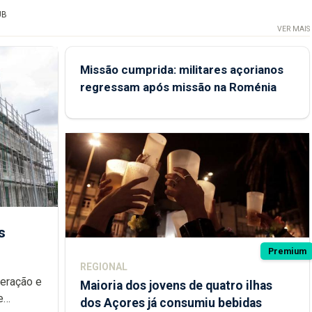
UB
VER MAIS
Missão cumprida: militares açorianos
regressam após missão na Roménia
s
Premium
REGIONAL
peração e
Maioria dos jovens de quatro ilhas
e
dos Açores já consumiu bebidas