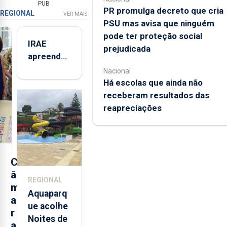
PUB
PR promulga decreto que cria
REGIONAL
VER MAIS
PSU mas avisa que ninguém
pode ter proteção social
IRAE
prejudicada
apreendeu
mais de 32
Nacional
toneladas
Há escolas que ainda não
de
receberam resultados das
alimentos
reapreciações
entre
2021 e
2025 nos
Açores
C
â
REGIONAL
m
Aquaparq
a
ue acolhe
r
Noites de
a