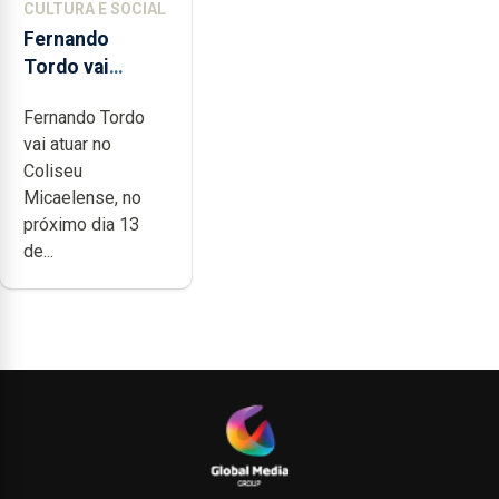
CULTURA E SOCIAL
Fernando
Tordo vai
celebrar 60
Fernando Tordo
anos de
vai atuar no
carreira no
Coliseu
Coliseu
Micaelense, no
Micaelense
próximo dia 13
de...