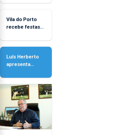
Biblioteca de
Vila do Porto
Vila do Porto
recebe festas
em honra de
Nossa Senhora
da Assunção
Luís Herberto
apresenta
‘Lugares da
Paisagem’