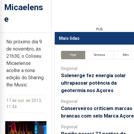
Micaelens
e
PUB
Mais lidas
No próximo dia 9
de novembro, às
Hoje
Semana
Mês
21h30, o Coliseu
Micaelense
Regional
acolhe a nona
Solenerge fez energia solar
edição do Sharing
ultrapassar potência da
the Music.
geotermia nos Açores
17 de out. de 2013,
Regional
11:44
Conserveiros criticam marcas
brancas com selo Marca Açore
Regional
Região possui 72 pontos de