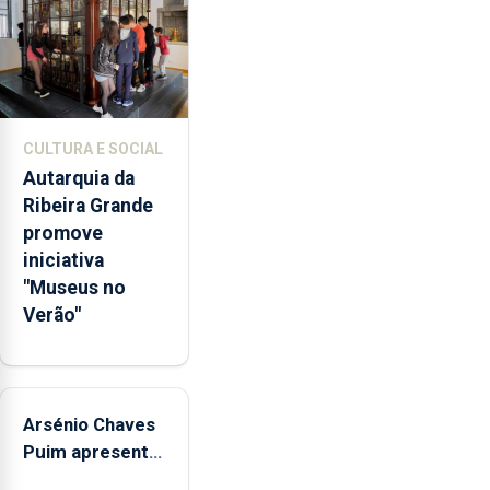
doméstica,
através
da
promoção
de
competências
CULTURA E SOCIAL
pessoais,
Autarquia da
emocionais
Ribeira Grande
e
promove
sociais
iniciativa
junto
"Museus no
das
Verão"
crianças
Arsénio Chaves
Puim apresenta
obras na