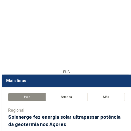
PUB
Mais lidas
Hoje
Semana
Mês
Regional
Solenerge fez energia solar ultrapassar potência
da geotermia nos Açores