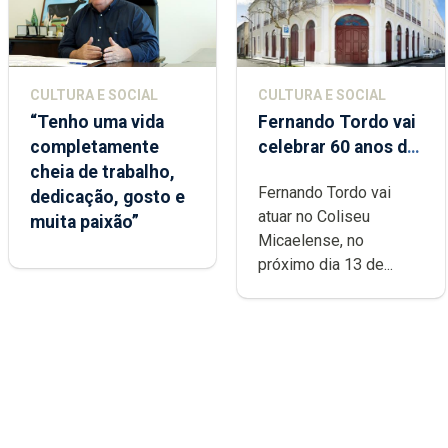
CULTURA E SOCIAL
CULTURA E SOCIAL
“Tenho uma vida
Fernando Tordo vai
completamente
celebrar 60 anos de
cheia de trabalho,
carreira no Coliseu
Fernando Tordo vai
dedicação, gosto e
Micaelense
atuar no Coliseu
muita paixão”
Micaelense, no
próximo dia 13 de...