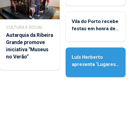
Porto
Vila do Porto recebe
CULTURA E SOCIAL
festas em honra de
Autarquia da Ribeira
Nossa Senhora da
Grande promove
Assunção
iniciativa "Museus
no Verão"
Luís Herberto
apresenta ‘Lugares
da Paisagem’