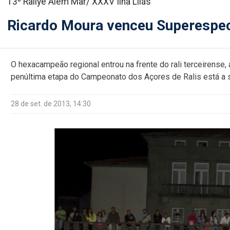
13º Rallye Além Mar/ XXXV Ilha Lilás
Ricardo Moura venceu Superespec
O hexacampeão regional entrou na frente do rali terceirense
penúltima etapa do Campeonato dos Açores de Ralis está a s
28 de set. de 2013, 14:30