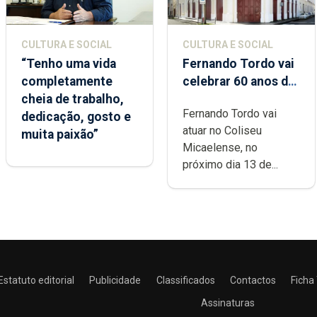
CULTURA E SOCIAL
CULTURA E SOCIAL
“Tenho uma vida
Fernando Tordo vai
completamente
celebrar 60 anos de
cheia de trabalho,
carreira no Coliseu
Fernando Tordo vai
dedicação, gosto e
Micaelense
atuar no Coliseu
muita paixão”
Micaelense, no
próximo dia 13 de...
Estatuto editorial
Publicidade
Classificados
Contactos
Ficha
Assinaturas