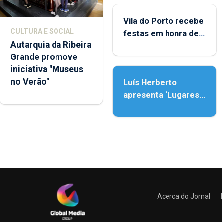
Vila do Porto recebe
CULTURA E SOCIAL
festas em honra de
Autarquia da Ribeira
Nossa Senhora da
Grande promove
Assunção
iniciativa "Museus
no Verão"
Luís Herberto
apresenta ‘Lugares
da Paisagem’
Acerca do Jornal