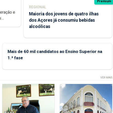
Premium
REGIONAL
peração e
Maioria dos jovens de quatro ilhas
e
dos Açores já consumiu bebidas
ional.
alcoólicas
Mais de 60 mil candidatos ao Ensino Superior na
1.ª fase
VER MAIS