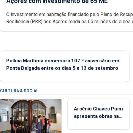
Açores com investimento de 65 ME
O investimento em habitação financiado pelo Plano de Recu
Resiliência (PRR) nos Açores ronda os 65 milhões de euros 
abrange 767 respostas habitacionais, anunciou o Governo Reg
Polícia Marítima comemora 107.º aniversário em
Ponta Delgada entre os dias 5 e 13 de setembro
CULTURA & SOCIAL
Arsénio Chaves Puim
apresenta obras na
Biblioteca de Vila do
Porto