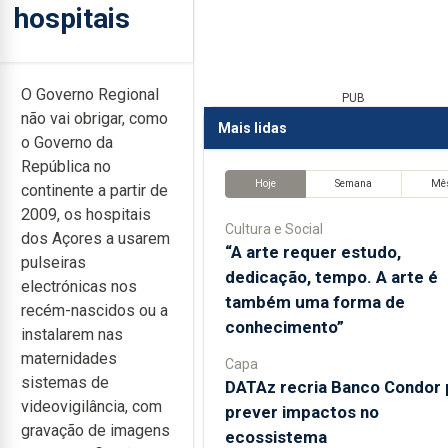
hospitais
O Governo Regional
PUB
não vai obrigar, como
Mais lidas
o Governo da
República no
Hoje
Semana
Mê
continente a partir de
2009, os hospitais
Cultura e Social
dos Açores a usarem
“A arte requer estudo,
pulseiras
dedicação, tempo. A arte é
electrónicas nos
também uma forma de
recém-nascidos ou a
conhecimento”
instalarem nas
maternidades
Capa
sistemas de
DATAz recria Banco Condor 
videovigilância, com
prever impactos no
gravação de imagens
ecossistema