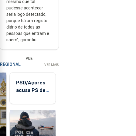
mesmo que tal
pudesse acontecer
seria logo detectado,
porque há um registo
diário de todas as
pessoas que entram e
saem”, garantiu.
PUB
REGIONAL
VER MAIS
PSD/Açores
acusa PS de
"posição
contraditória"
sobre
evolução
turística