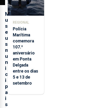
M
u
REGIONAL
s
Polícia
e
Marítima
u
comemora
s
107.º
m
aniversário
u
em Ponta
n
Delgada
i
entre os dias
c
5 e 13 de
i
setembro
p
a
i
s