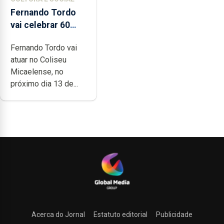
Fernando Tordo
vai celebrar 60
anos de carreira
Fernando Tordo vai
no Coliseu
atuar no Coliseu
Micaelense
Micaelense, no
próximo dia 13 de...
Acerca do Jornal
Estatuto editorial
Publicidade