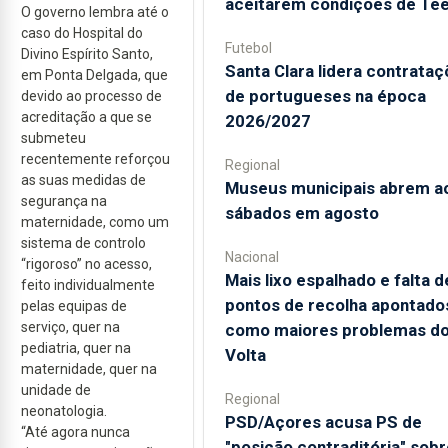
aceitarem condições de Te
O governo lembra até o
caso do Hospital do
Futebol
Divino Espírito Santo,
Santa Clara lidera contrata
em Ponta Delgada, que
de portugueses na época
devido ao processo de
acreditação a que se
2026/2027
submeteu
recentemente reforçou
Regional
as suas medidas de
Museus municipais abrem a
segurança na
sábados em agosto
maternidade, como um
sistema de controlo
Nacional
“rigoroso” no acesso,
Mais lixo espalhado e falta d
feito individualmente
pontos de recolha apontado
pelas equipas de
serviço, quer na
como maiores problemas d
pediatria, quer na
Volta
maternidade, quer na
unidade de
Regional
neonatologia.
PSD/Açores acusa PS de
“Até agora nunca
"posição contraditória" sobr