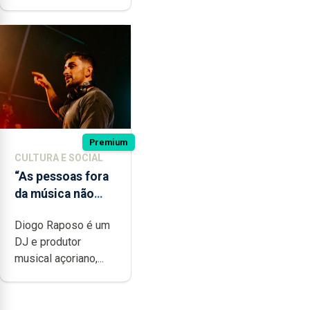
Premium
CULTURA E SOCIAL
“As pessoas fora
da música não
têm a noção do
Diogo Raposo é um
quão difícil é
DJ e produtor
produzir uma
musical açoriano,...
música”