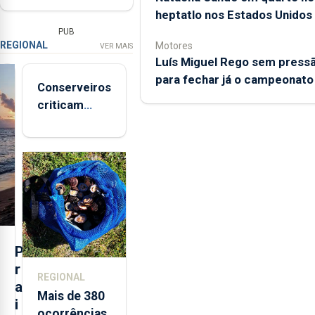
heptatlo nos Estados Unidos
PUB
REGIONAL
Motores
VER MAIS
Luís Miguel Rego sem press
para fechar já o campeonato
Conserveiros
criticam
marcas
brancas com
selo Marca
Açores
P
r
REGIONAL
a
Mais de 380
i
ocorrências