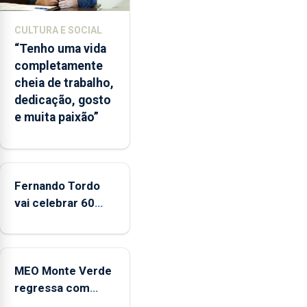
da
época
CULTURA E SOCIAL
balnear
“Tenho uma vida
completamente
cheia de trabalho,
dedicação, gosto
e muita paixão”
Fernando Tordo
vai celebrar 60
anos de carreira
no Coliseu
Micaelense
MEO Monte Verde
regressa com
reforço da