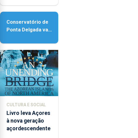
acessibilidade
Conservatório de
Ponta Delgada vai
contar com novos
instrumentos
CULTURA E SOCIAL
Livro leva Açores
à nova geração
açordescendente