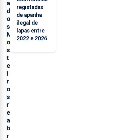
a
registadas
d
de apanha
o
ilegal de
s
lapas entre
M
2022 e 2026
o
s
t
e
i
r
o
s
r
e
a
b
r