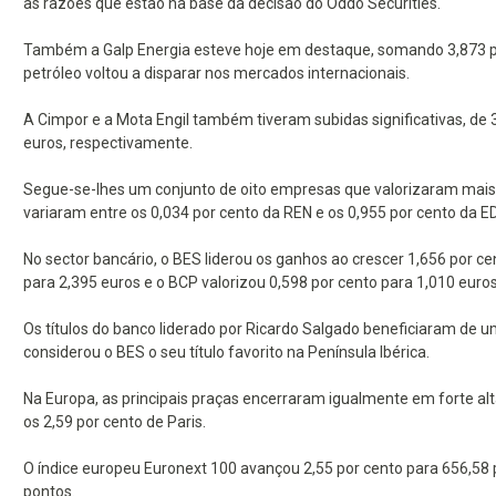
as razões que estão na base da decisão do Oddo Securities.
Também a Galp Energia esteve hoje em destaque, somando 3,873 po
petróleo voltou a disparar nos mercados internacionais.
A Cimpor e a Mota Engil também tiveram subidas significativas, de 
euros, respectivamente.
Segue-se-lhes um conjunto de oito empresas que valorizaram mais 
variaram entre os 0,034 por cento da REN e os 0,955 por cento da E
No sector bancário, o BES liderou os ganhos ao crescer 1,656 por c
para 2,395 euros e o BCP valorizou 0,598 por cento para 1,010 euros
Os títulos do banco liderado por Ricardo Salgado beneficiaram de u
considerou o BES o seu título favorito na Península Ibérica.
Na Europa, as principais praças encerraram igualmente em forte alt
os 2,59 por cento de Paris.
O índice europeu Euronext 100 avançou 2,55 por cento para 656,58 
pontos.