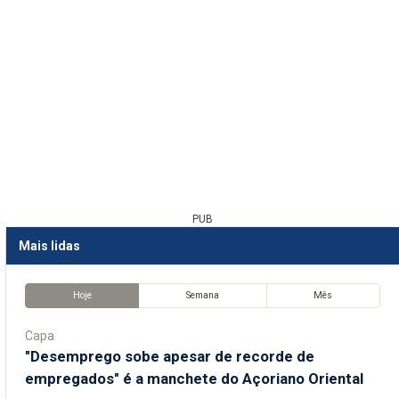
PUB
Mais lidas
Hoje
Semana
Mês
Capa
"Desemprego sobe apesar de recorde de
empregados" é a manchete do Açoriano Oriental