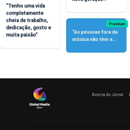
“Tenho uma vida
açordescendente
completamente
cheia de trabalho,
Premium
dedicação, gosto e
“As pessoas fora da
muita paixão”
música não têm a
noção do quão difícil
é produzir uma
música”
Acerca do Jornal