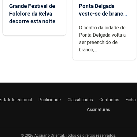
Grande Festival de
Ponta Delgada
Folclore da Relva
veste-se de branco
decorre esta noite
sábado
O centro da cidade de
Ponta Delgada volta a
ser preenchido de
branco,...
Estatuto editorial
Publicidade
Classificados
Contactos
Ficha
Assinaturas
© 2026 Açoriano Oriental. Todos os direitos reservados.