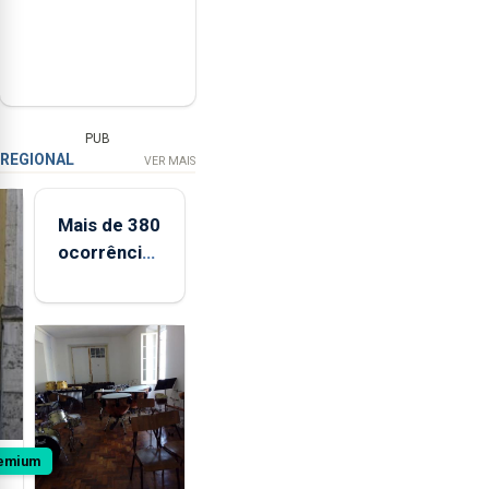
PUB
REGIONAL
VER MAIS
Mais de 380
ocorrências
registadas
de apanha
ilegal de
lapas entre
2022 e
2026
emium