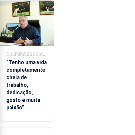
violação,
mas
o
Tribunal
da
Relação
de
CULTURA E SOCIAL
Lisboa
“Tenho uma vida
concluiu
completamente
que
cheia de
o
trabalho,
crime
dedicação,
sexual
gosto e muita
já
paixão”
não
podia
ser
julgado