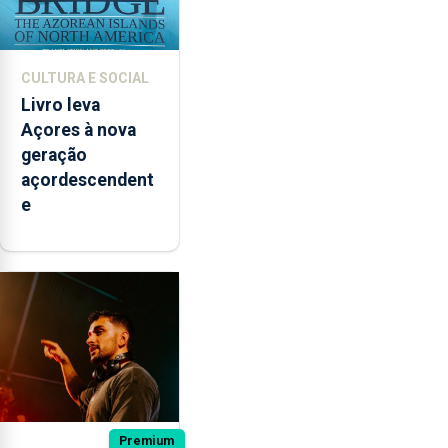
CULTURA E SOCIAL
Livro leva
Açores à nova
geração
açordescendent
e
Premium