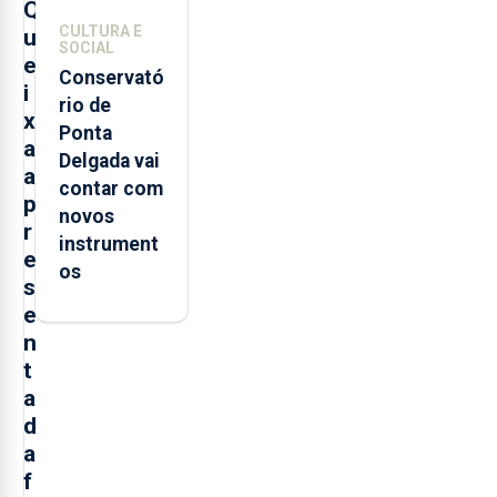
Q
CULTURA E
u
SOCIAL
e
Conservató
i
rio de
x
Ponta
a
Delgada vai
a
contar com
p
novos
r
instrument
e
os
s
e
n
t
a
d
a
f