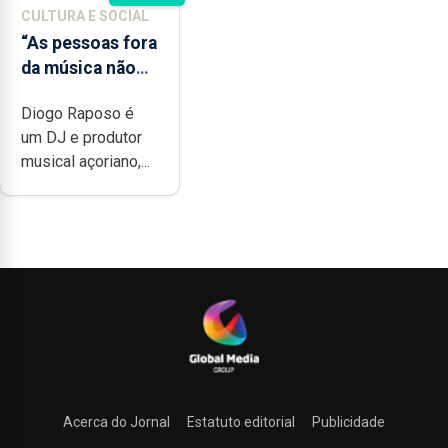
CULTURA E SOCIAL
“As pessoas fora
da música não
têm a noção do
Diogo Raposo é
quão difícil é
um DJ e produtor
produzir uma
musical açoriano,...
música”
Acerca do Jornal
Estatuto editorial
Publicidade