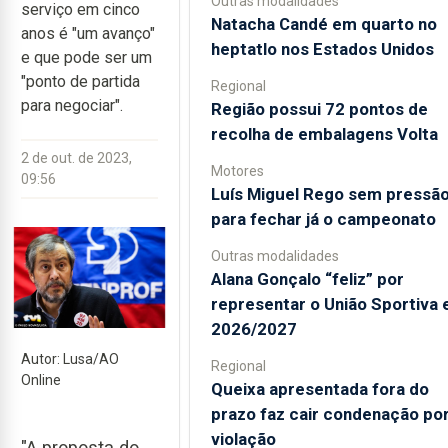
Outras modalidades
serviço em cinco
Natacha Candé em quarto no
anos é "um avanço"
heptatlo nos Estados Unidos
e que pode ser um
"ponto de partida
Regional
para negociar".
Região possui 72 pontos de
recolha de embalagens Volta
2 de out. de 2023,
Motores
09:56
Luís Miguel Rego sem pressã
para fechar já o campeonato
Outras modalidades
Alana Gonçalo “feliz” por
representar o União Sportiva
2026/2027
Autor: Lusa/AO
Regional
Online
Queixa apresentada fora do
prazo faz cair condenação po
violação
"A proposta do