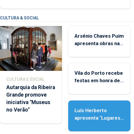
CULTURA & SOCIAL
Arsénio Chaves Puim
apresenta obras na
Biblioteca de Vila do
Porto
Vila do Porto recebe
CULTURA E SOCIAL
festas em honra de
Autarquia da Ribeira
Nossa Senhora da
Grande promove
Assunção
iniciativa "Museus
no Verão"
Luís Herberto
apresenta ‘Lugares
da Paisagem’