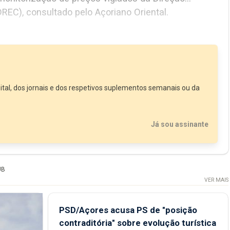
EC), consultado pelo Açoriano Oriental.
ital, dos jornais e dos respetivos suplementos semanais ou da
Já sou assinante
UB
VER MAIS
PSD/Açores acusa PS de "posição
contraditória" sobre evolução turística