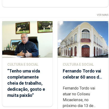
VER MAIS
CULTURA E SOCIAL
CULTURA E SOCIAL
“Tenho uma vida
Fernando Tordo vai
completamente
celebrar 60 anos de
cheia de trabalho,
carreira no Coliseu
Fernando Tordo vai
dedicação, gosto e
Micaelense
atuar no Coliseu
muita paixão”
Micaelense, no
próximo dia 13 de...