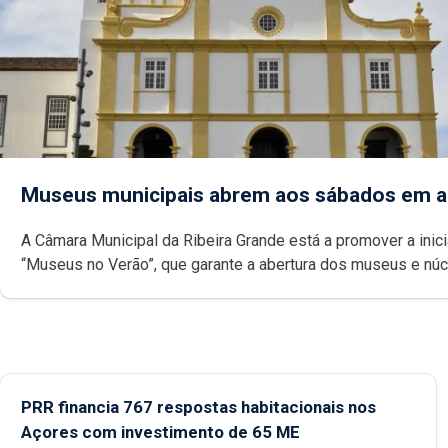
Museus municipais abrem aos sábados em 
A Câmara Municipal da Ribeira Grande está a promover a inici
“Museus no Verão”, que garante a abertura dos museus e nú
museológicos integrados na Rede Municipal de Museus aos
durante o mês de agosto, entre as 14h00 e as 18h00.
PRR financia 767 respostas habitacionais nos
Açores com investimento de 65 ME