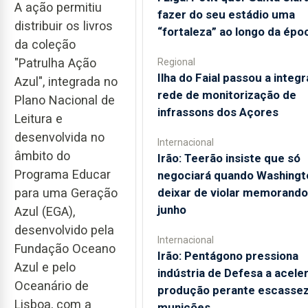
A ação permitiu
fazer do seu estádio uma
distribuir os livros
“fortaleza” ao longo da épo
da coleção
"Patrulha Ação
Regional
Ilha do Faial passou a integr
Azul", integrada no
rede de monitorização de
Plano Nacional de
infrassons dos Açores
Leitura e
desenvolvida no
Internacional
âmbito do
Irão: Teerão insiste que só
Programa Educar
negociará quando Washingt
deixar de violar memorando
para uma Geração
junho
Azul (EGA),
desenvolvido pela
Internacional
Fundação Oceano
Irão: Pentágono pressiona
Azul e pelo
indústria de Defesa a acele
Oceanário de
produção perante escassez
Lisboa, com a
munições