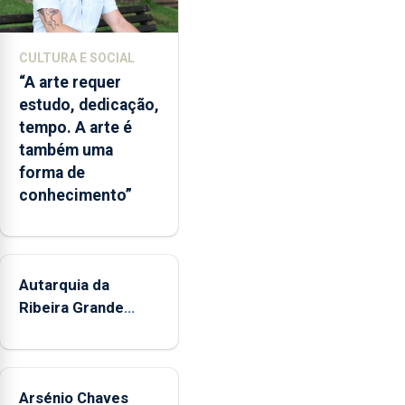
com
responsabilidades
partilhadas
CULTURA E SOCIAL
entre
“A arte requer
o
estudo, dedicação,
Governo
tempo. A arte é
Regional
também uma
e
forma de
os
conhecimento”
municípios.
Autarquia da
Ribeira Grande
promove iniciativa
"Museus no Verão"
Arsénio Chaves