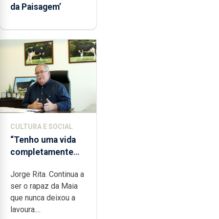
da Paisagem’
CULTURA E SOCIAL
“Tenho uma vida
completamente
cheia de trabalho,
Jorge Rita. Continua a
dedicação, gosto e
ser o rapaz da Maia
muita paixão”
que nunca deixou a
lavoura....