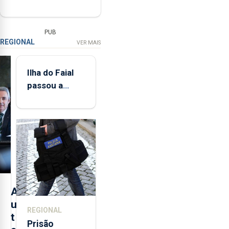
PUB
REGIONAL
VER MAIS
Ilha do Faial
passou a
integrar rede
de
monitorização
de infrassons
dos Açores
A
u
REGIONAL
t
Prisão