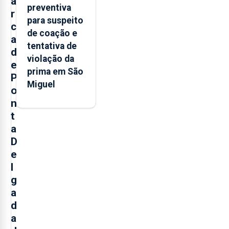
a
preventiva
r
para suspeito
c
de coação e
a
tentativa de
d
violação da
e
prima em São
P
Miguel
o
n
t
a
D
e
l
g
a
d
a