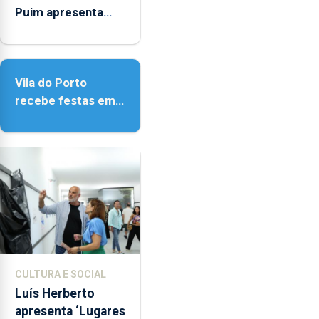
Puim apresenta
obras na Biblioteca
de Vila do Porto
Vila do Porto
recebe festas em
honra de Nossa
Senhora da
Assunção
CULTURA E SOCIAL
Luís Herberto
apresenta ‘Lugares