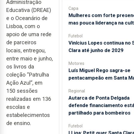
Administração
Capa
Educativa (DREAE)
Mulheres com forte presen
e o Oceanário de
mas pouca liderança na cul
Lisboa, com o
apoio de uma rede
Futebol
de parceiros
Vinícius Lopes continua no 
Clara até junho de 2029
locais, entregou,
entre maio e junho,
Motores
os livros da
Luís Miguel Rego sagra-se
coleção “Patrulha
pentacampeão em Santa Ma
Ação Azul”, em
150 sessões
Regional
Autarca de Ponta Delgada
realizadas em 136
defende financiamento está
escolas e
partilhado para bombeiros
estabelecimentos
de ensino.
Futebol
I Liga: Petit quer Santa Clar