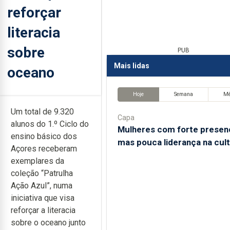
reforçar
literacia
sobre
PUB
Mais lidas
oceano
Hoje
Semana
M
Um total de 9.320
Capa
alunos do 1.º Ciclo do
Mulheres com forte presen
ensino básico dos
mas pouca liderança na cul
Açores receberam
exemplares da
coleção “Patrulha
Ação Azul”, numa
iniciativa que visa
reforçar a literacia
sobre o oceano junto