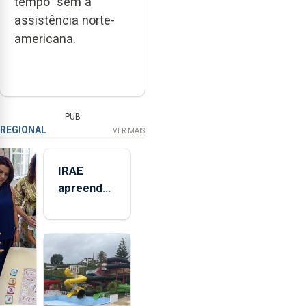
tempo” sem a
assistência norte-
americana.
PUB
REGIONAL
VER MAIS
IRAE
apreendeu
mais de 32
toneladas
de
alimentos
entre
2021 e