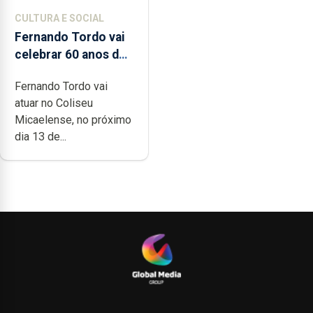
CULTURA E SOCIAL
Fernando Tordo vai
celebrar 60 anos de
carreira no Coliseu
Fernando Tordo vai
Micaelense
atuar no Coliseu
Micaelense, no próximo
dia 13 de...