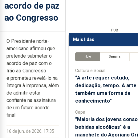
acordo de paz
ao Congresso
PUB
Mais lidas
O Presidente norte-
americano afirmou que
pretende submeter o
Hoje
Semana
acordo de paz com o
Irão ao Congresso
Cultura e Social
“A arte requer estudo,
e prometeu revelá-lo na
dedicação, tempo. A arte
íntegra à imprensa, além
também uma forma de
de admitir estar
confiante na assinatura
conhecimento”
de um futuro acordo
Capa
final
"Maioria dos jovens cons
bebidas alcoólicas" é a
16 de jun. de 2026, 17:35
manchete do Açoriano Ori