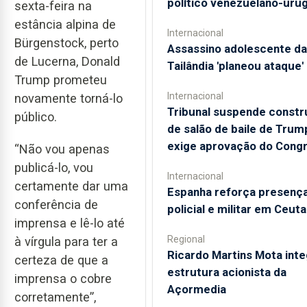
político venezuelano-uru
sexta-feira na
estância alpina de
Internacional
Bürgenstock, perto
Assassino adolescente da
de Lucerna, Donald
Tailândia 'planeou ataque'
Trump prometeu
Internacional
novamente torná-lo
Tribunal suspende const
público.
de salão de baile de Trum
exige aprovação do Cong
“Não vou apenas
publicá-lo, vou
Internacional
certamente dar uma
Espanha reforça presenç
conferência de
policial e militar em Ceuta
imprensa e lê-lo até
Regional
à vírgula para ter a
Ricardo Martins Mota inte
certeza de que a
estrutura acionista da
imprensa o cobre
Açormedia
corretamente”,