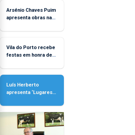
crianças
Arsénio Chaves Puim
apresenta obras na
Biblioteca de Vila do
Porto
Vila do Porto recebe
festas em honra de
Nossa Senhora da
Assunção
Luís Herberto
apresenta ‘Lugares
da Paisagem’