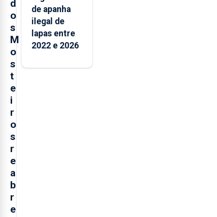
d
de apanha
o
ilegal de
s
lapas entre
M
2022 e 2026
o
s
t
e
i
r
o
s
r
e
a
b
r
e