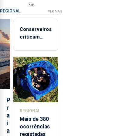
PUB
REGIONAL
VER MAIS
Conserveiros
criticam
marcas
brancas com
selo Marca
Açores
P
r
REGIONAL
a
Mais de 380
i
ocorrências
a
registadas