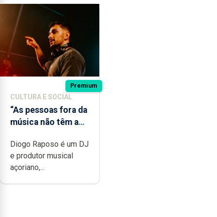
Premium
CULTURA E SOCIAL
“As pessoas fora da
música não têm a
noção do quão
Diogo Raposo é um DJ
difícil é produzir
e produtor musical
uma música”
açoriano,...