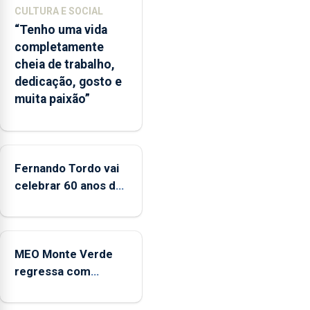
época
CULTURA E SOCIAL
balnear
“Tenho uma vida
completamente
cheia de trabalho,
dedicação, gosto e
muita paixão”
Fernando Tordo vai
celebrar 60 anos de
carreira no Coliseu
Micaelense
MEO Monte Verde
regressa com
reforço da
acessibilidade