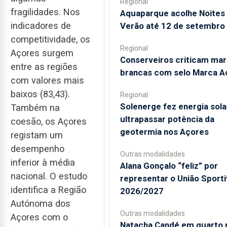
Regional
fragilidades. Nos
Aquaparque acolhe Noites
indicadores de
Verão até 12 de setembro
competitividade, os
Regional
Açores surgem
Conserveiros criticam ma
entre as regiões
brancas com selo Marca A
com valores mais
baixos (83,43).
Regional
Solenerge fez energia sola
Também na
ultrapassar potência da
coesão, os Açores
geotermia nos Açores
registam um
desempenho
Outras modalidades
inferior à média
Alana Gonçalo “feliz” por
nacional. O estudo
representar o União Sport
identifica a Região
2026/2027
Autónoma dos
Outras modalidades
Açores com o
Natacha Candé em quarto 