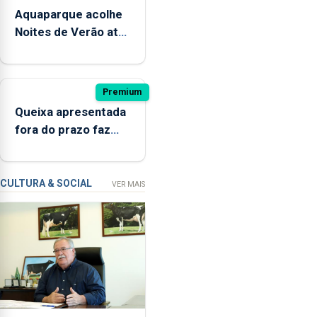
reabriu
Aquaparque acolhe
a
Noites de Verão até
banhos,
12 de setembro
depois
de
ter
Premium
estado
Queixa apresentada
interditada
fora do prazo faz
devido
cair condenação por
“a
violação
contaminação
CULTURA & SOCIAL
VER MAIS
microbiológica”,
pela
terceira
vez
desde
o
início
da