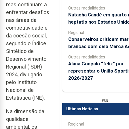
mas continuam a
Outras modalidades
enfrentar desafios
Natacha Candé em quarto 
nas áreas da
heptatlo nos Estados Unid
competitividade e
Regional
da coesão social,
Conserveiros criticam ma
segundo o Índice
brancas com selo Marca A
Sintético de
Outras modalidades
Desenvolvimento
Alana Gonçalo “feliz” por
Regional (ISDR)
representar o União Sport
2024, divulgado
2026/2027
pelo Instituto
Nacional de
Estatística (INE).
PUB
Últimas Notícias
Na dimensão da
qualidade
Regional
ambiental, os