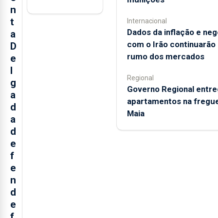
n
t
Internacional
Dados da inflação e ne
a
com o Irão continuarão
D
rumo dos mercados
e
l
Regional
g
Governo Regional entr
a
apartamentos na fregue
d
Maia
a
d
e
f
e
n
d
e
f