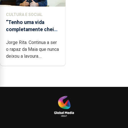
CULTURA E SOCIAL
“Tenho uma vida
completamente cheia
de trabalho,
Jorge Rita. Continua a ser
dedicação, gosto e
o rapaz da Maia que nunca
muita paixão”
deixou a lavoura....