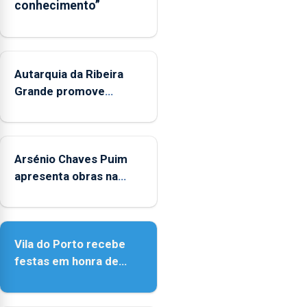
conhecimento”
os
municípios.
Autarquia da Ribeira
Grande promove
iniciativa "Museus no
Verão"
Arsénio Chaves Puim
apresenta obras na
Biblioteca de Vila do
Porto
Vila do Porto recebe
festas em honra de
Nossa Senhora da
Assunção