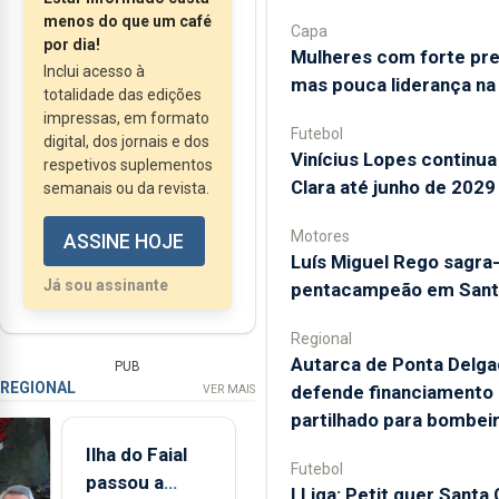
rever o atual contrato
menos do que um café
Capa
de obrigações...
por dia!
Mulheres com forte pr
Inclui acesso à
mas pouca liderança na
totalidade das edições
impressas, em formato
Futebol
digital, dos jornais e dos
Vinícius Lopes continua
respetivos suplementos
Clara até junho de 2029
semanais ou da revista.
Motores
ASSINE HOJE
Luís Miguel Rego sagra
Já sou assinante
pentacampeão em Sant
Regional
Autarca de Ponta Delga
PUB
REGIONAL
defende financiamento 
VER MAIS
partilhado para bombei
Ilha do Faial
Futebol
passou a
I Liga: Petit quer Santa 