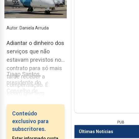
Autor: Daniela Arruda
Adiantar o dinheiro dos
serviços que não
estavam previstos no
contrato para só mais
Tiago Santos,
tarde receber a
presidente do
compensação. É
Conselho de
assim que tem
Administração do
funcionado o contrato
Grupo SATA, defendeu
de obrigações de
Conteúdo
ontem, na Assembleia
serviço público entre o
exclusivo para
PUB
Legislativa dos Açores,
Grupo SATA e o
subscritores.
Últimas Notícias
a necessidade de
Governo Regional.
Estar informado custa