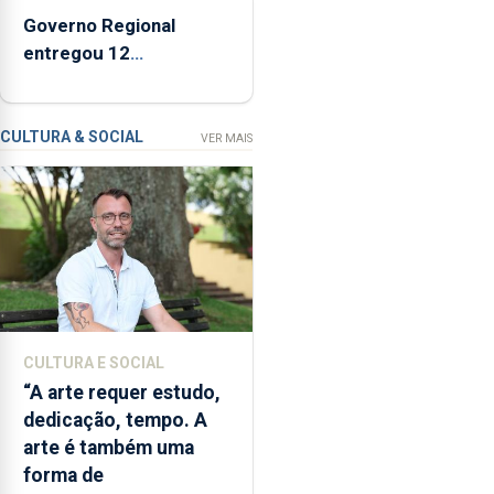
criação
Governo Regional
de
entregou 12
um
apartamentos na
modelo
freguesia da Maia
de
CULTURA & SOCIAL
VER MAIS
financiamento
para
os
bombeiros
dos
Açores
com
responsabilidades
partilhadas
CULTURA E SOCIAL
entre
“A arte requer estudo,
o
dedicação, tempo. A
Governo
arte é também uma
Regional
forma de
e