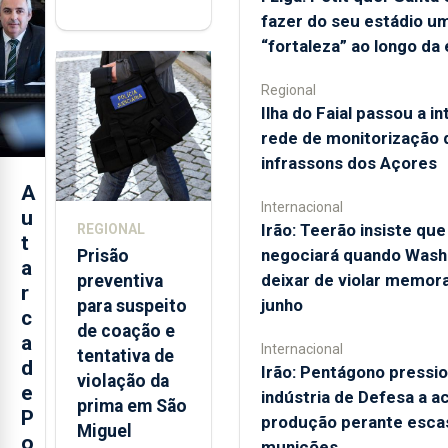
integrar rede
fazer do seu estádio u
de
“fortaleza” ao longo da
monitorização
de infrassons
Regional
dos Açores
Ilha do Faial passou a in
rede de monitorização 
infrassons dos Açores
A
Internacional
u
Irão: Teerão insiste que
REGIONAL
t
negociará quando Wash
Prisão
a
deixar de violar memor
preventiva
r
junho
para suspeito
c
de coação e
a
Internacional
tentativa de
d
Irão: Pentágono pressi
violação da
e
indústria de Defesa a a
prima em São
P
produção perante esca
Miguel
o
munições