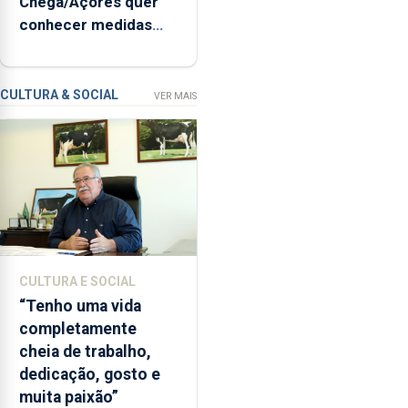
Chega/Açores quer
inspeções
conhecer medidas
relacionadas
para controlar a
com
dívida pública regional
a
apanha
CULTURA & SOCIAL
VER MAIS
ilegal
de
lapas
entre
2022
e
2026.
A
CULTURA E SOCIAL
ilha
“Tenho uma vida
das
completamente
Flores
cheia de trabalho,
apresenta
dedicação, gosto e
um
muita paixão”
“decréscimo