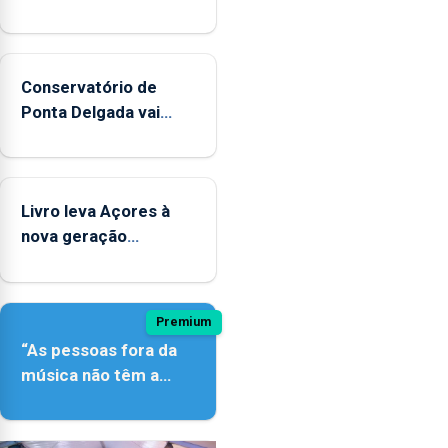
significativo”
da
CPUE
entre
Conservatório de
2022
Ponta Delgada vai
e
contar com novos
2025
instrumentos
Livro leva Açores à
nova geração
açordescendente
Premium
“As pessoas fora da
música não têm a
noção do quão difícil
é produzir uma