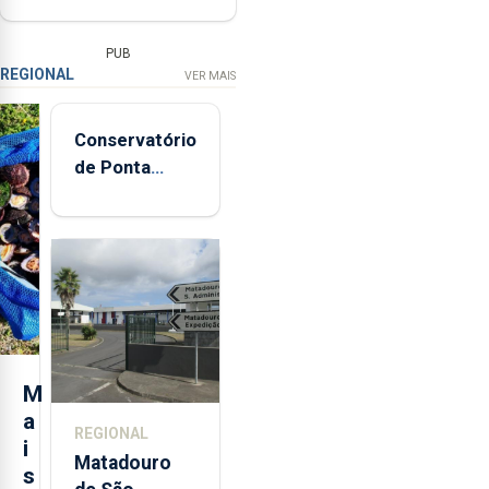
PUB
REGIONAL
VER MAIS
Conservatório
de Ponta
Delgada vai
contar com
novos
instrumentos
M
a
REGIONAL
i
Matadouro
s