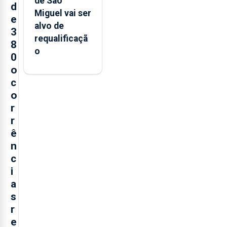
de São
d
Miguel vai ser
e
alvo de
3
requalificaçã
8
o
0
o
c
o
r
r
ê
n
c
i
a
s
r
e