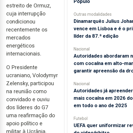
Pópulo
estreito de Ormuz,
cuja interrupção
Outras modalidades
Dinamarquês Julius Joha
condicionou
vence em Lisboa e é o pr
recentemente os
líder da 87.ª edição
mercados
energéticos
Nacional
internacionais.
Autoridades abordaram n
com cocaína em alto-mar
O Presidente
garantir apreensão da dr
ucraniano, Volodymyr
Zelensky, participou
Nacional
Autoridades já apreende
na reunião como
mais cocaína em 2026 do
convidado e ouviu
em todo o ano de 2025
dos líderes do G7
uma reafirmação do
Futebol
apoio político e
UEFA quer uniformizar re
militar à Ucrânia.
do videoárbitro