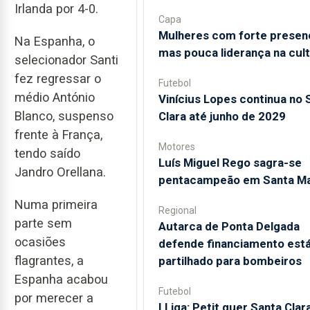
Irlanda por 4-0.
Capa
Mulheres com forte presen
Na Espanha, o
mas pouca liderança na cul
selecionador Santi
fez regressar o
Futebol
médio António
Vinícius Lopes continua no 
Blanco, suspenso
Clara até junho de 2029
frente à França,
Motores
tendo saído
Luís Miguel Rego sagra-se
Jandro Orellana.
pentacampeão em Santa Ma
Numa primeira
Regional
parte sem
Autarca de Ponta Delgada
ocasiões
defende financiamento está
flagrantes, a
partilhado para bombeiros
Espanha acabou
Futebol
por merecer a
I Liga: Petit quer Santa Clar