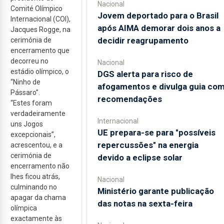
Nacional
Comité Olímpico
Jovem deportado para o Brasil
Internacional (COI),
após AIMA demorar dois anos a
Jacques Rogge, na
decidir reagrupamento
cerimónia de
encerramento que
decorreu no
Nacional
estádio olímpico, o
DGS alerta para risco de
“Ninho de
afogamentos e divulga guia co
Pássaro”.
recomendações
“Estes foram
verdadeiramente
Internacional
uns Jogos
UE prepara-se para "possíveis
excepcionais”,
repercussões" na energia
acrescentou, e a
cerimónia de
devido a eclipse solar
encerramento não
lhes ficou atrás,
Nacional
culminando no
Ministério garante publicação
apagar da chama
das notas na sexta-feira
olímpica
exactamente às