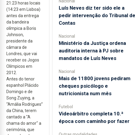
Nacional
21:23 horas locais
Luís Neves diz ter sido ele a
(14:23 em Lisboa)
pedir intervenção do Tribunal d
antes da entrega
da bandeira
Contas
olímpica a Boris
Johnson,
Nacional
presidente da
Ministério da Justiça ordena
câmara de
auditoria interna à PJ sobre
Londres, que vai
mandatos de Luís Neves
receber os Jogos
Olímpicos em
Nacional
2012.
Mais de 11800 jovens pediram
Antes do tenor
cheques psicólogo e
espanhol Plácido
Domingo e de
nutricionista num mês
Song Zuying, a
“Amália Rodrigues”
Futebol
da China, terem
Videoárbitro completa 10.ª
cantado a "A
época com caminho por fazer
chama do amor" a
cerimónia, que
Outras modalidades