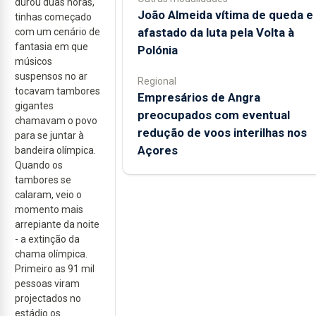
durou duas horas,
João Almeida vítima de queda e
tinhas começado
afastado da luta pela Volta à
com um cenário de
fantasia em que
Polónia
músicos
suspensos no ar
Regional
tocavam tambores
Empresários de Angra
gigantes
preocupados com eventual
chamavam o povo
redução de voos interilhas nos
para se juntar à
Açores
bandeira olímpica.
Quando os
tambores se
calaram, veio o
momento mais
arrepiante da noite
- a extinção da
chama olímpica.
Primeiro as 91 mil
pessoas viram
projectados no
estádio os