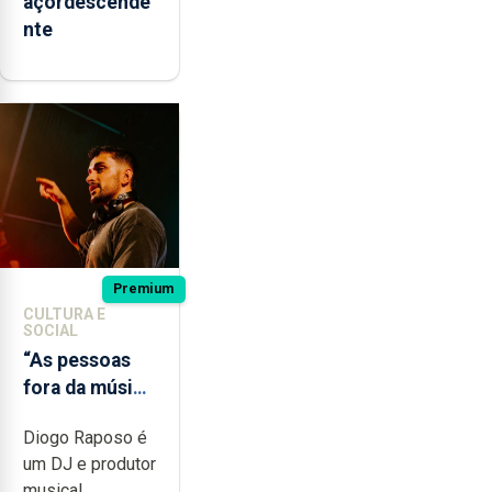
açordescende
nte
Premium
CULTURA E
SOCIAL
“As pessoas
fora da música
não têm a
Diogo Raposo é
noção do quão
um DJ e produtor
difícil é
musical