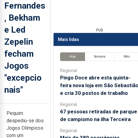
Fernandes
, Bekham
e Led
PUB
Zepelin
Mais lidas
fecham
Hoje
Semana
Mês
Jogos
Regional
"excepcio
Pingo Doce abre esta quinta-
feira nova loja em São Sebastiã
nais"
e cria 30 postos de trabalho
Regional
67 pessoas retiradas de parque
Pequim
de campismo na ilha Terceira
despediu-se dos
Jogos Olímpicos
Regional
com um
Mais de 380 ocorrências