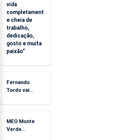
apresenta
vida
um
completament
“decréscimo
e cheia de
significativo”
trabalho,
da
dedicação,
CPUE
gosto e muita
entre
paixão”
2022
e
2025
Fernando
Tordo vai
celebrar 60
anos de
carreira no
MEO Monte
Coliseu
Verde
Micaelense
regressa com