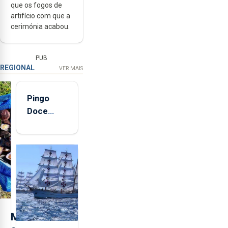
que os fogos de
artifício com que a
cerimónia acabou.
PUB
REGIONAL
VER MAIS
Pingo
Doce
abre esta
quinta-
feira nova
loja em
São
Sebastião
e cria 30
postos de
M
trabalho