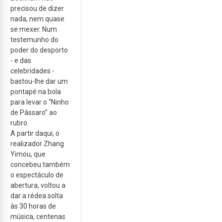
precisou de dizer
nada, nem quase
se mexer. Num
testemunho do
poder do desporto
- e das
celebridades -
bastou-lhe dar um
pontapé na bola
para levar o “Ninho
de Pássaro” ao
rubro.
A partir daqui, o
realizador Zhang
Yimou, que
concebeu também
o espectáculo de
abertura, voltou a
dar a rédea solta
às 30 horas de
música, centenas