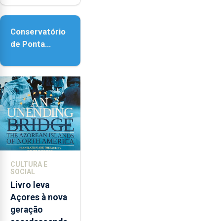
reforço da
acessibilidade
Conservatório
de Ponta
Delgada vai
contar com
novos
instrumentos
CULTURA E
SOCIAL
Livro leva
Açores à nova
geração