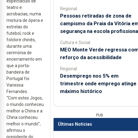
espectáculo de
teatro e
Regional
acrobacias, numa
Pessoas retiradas de zona de
mistura de ópera e
campismo da Praia da Vitória e
estrelas do
segurança na escola profissiona
futebol, rock e
folclore chinês,
Cultura e Social
durante uma
MEO Monte Verde regressa co
cerimónia de
reforço da acessibilidade
encerramento em
que a porta-
Regional
bandeira de
Desemprego nos 5% em
Portugal foi
trimestre onde emprego atinge
Vanessa
máximo histórico
Fernandes.
“Com estes Jogos,
o mundo conheceu
melhor a China e a
PUB
China conheceu
melhor o mundo”,
Últimas Notícias
afirmou o
presidente do