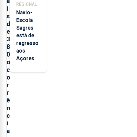
a
REGIONAL
i
Navio-
s
Escola
d
Sagres
e
está de
3
regresso
8
aos
0
Açores
o
c
o
r
r
ê
n
c
i
a