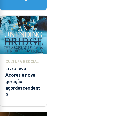
vai contar com
novos
instrumentos
CULTURA E SOCIAL
Livro leva
Açores à nova
geração
açordescendent
e