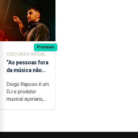
Premium
CULTURA E SOCIAL
“As pessoas fora
da música não
têm a noção do
Diogo Raposo é um
quão difícil é
DJ e produtor
produzir uma
musical açoriano,...
música”