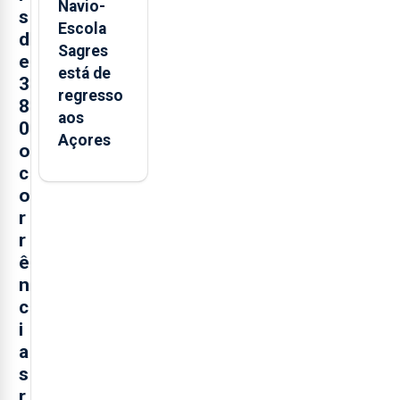
Navio-
s
Escola
d
Sagres
e
está de
3
regresso
8
aos
0
Açores
o
c
o
r
r
ê
n
c
i
a
s
r