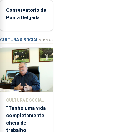
160
Conservatório de
inspeções
Ponta Delgada
relacionadas
vai contar com
com
novos
a
instrumentos
apanha
CULTURA & SOCIAL
VER MAIS
ilegal
de
lapas
entre
2022
e
2026.
A
CULTURA E SOCIAL
ilha
“Tenho uma vida
das
completamente
Flores
cheia de
apresenta
trabalho,
um