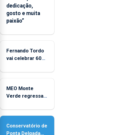
dedicação,
“decréscimo
gosto e muita
significativo”
paixão”
da
CPUE
entre
2022
e
Fernando Tordo
2025
vai celebrar 60
anos de carreira
no Coliseu
Micaelense
MEO Monte
Verde regressa
com reforço da
acessibilidade
Conservatório de
Ponta Delgada