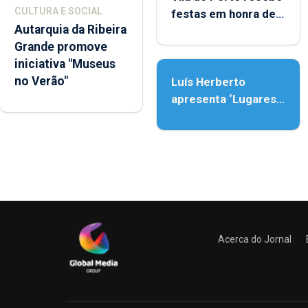
CULTURA E SOCIAL
festas em honra de
Autarquia da Ribeira
Nossa Senhora da
Grande promove
Assunção
iniciativa "Museus
no Verão"
Luís Herberto
apresenta ‘Lugares
da Paisagem’
Acerca do Jornal