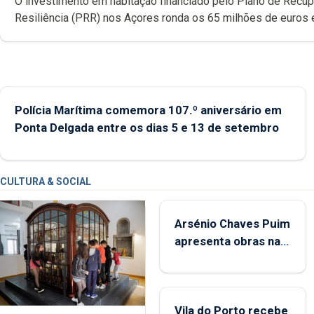
O investimento em habitação financiado pelo Plano de Recu
Resiliência (PRR) nos Açores ronda os 65 milhões de euros 
abrange 767 respostas habitacionais, anunciou o Governo Reg
Polícia Marítima comemora 107.º aniversário em
Ponta Delgada entre os dias 5 e 13 de setembro
CULTURA & SOCIAL
Arsénio Chaves Puim
apresenta obras na
Biblioteca de Vila do
Porto
Vila do Porto recebe