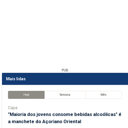
PUB
Mais lidas
Hoje
Semana
Mês
Capa
"Maioria dos jovens consome bebidas alcoólicas" é
a manchete do Açoriano Oriental