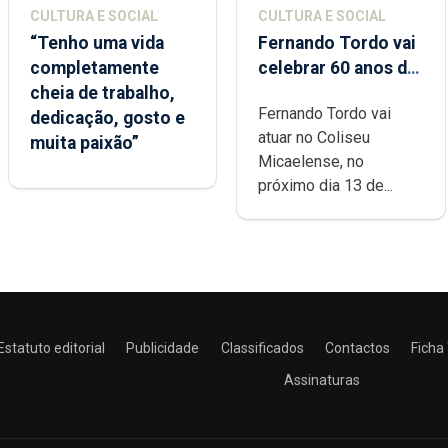
CULTURA E SOCIAL
CULTURA E SOCIAL
“Tenho uma vida
Fernando Tordo vai
completamente
celebrar 60 anos de
cheia de trabalho,
carreira no Coliseu
Fernando Tordo vai
dedicação, gosto e
Micaelense
atuar no Coliseu
muita paixão”
Micaelense, no
próximo dia 13 de...
Estatuto editorial
Publicidade
Classificados
Contactos
Ficha
Assinaturas