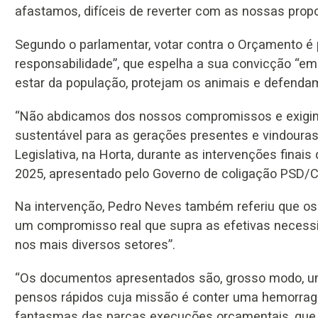
afastamos, difíceis de reverter com as nossas propo
Segundo o parlamentar, votar contra o Orçamento é p
responsabilidade”, que espelha a sua convicção “em
estar da população, protejam os animais e defendam
“Não abdicamos dos nossos compromissos e exigim
sustentável para as gerações presentes e vindouras
Legislativa, na Horta, durante as intervenções finai
2025, apresentado pelo Governo de coligação PSD
Na intervenção, Pedro Neves também referiu que os
um compromisso real que supra as efetivas necessi
nos mais diversos setores”.
“Os documentos apresentados são, grosso modo, um
pensos rápidos cuja missão é conter uma hemorragia
fantasmas das parcas execuções orçamentais, que s