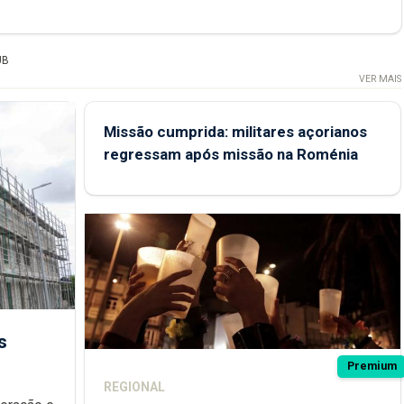
UB
VER MAIS
Missão cumprida: militares açorianos
regressam após missão na Roménia
s
Premium
REGIONAL