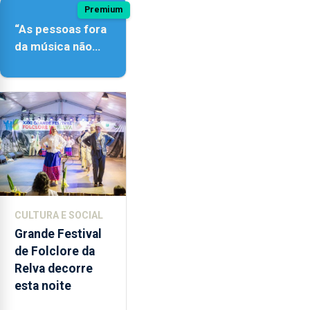
Premium
“As pessoas fora
da música não
têm a noção do
quão difícil é
produzir uma
música”
CULTURA E SOCIAL
Grande Festival
de Folclore da
Relva decorre
esta noite