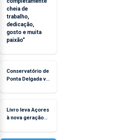
completamente
cheia de
trabalho,
dedicação,
gosto e muita
paixão”
Conservatório de
Ponta Delgada vai
contar com
novos
instrumentos
Livro leva Açores
à nova geração
açordescendente