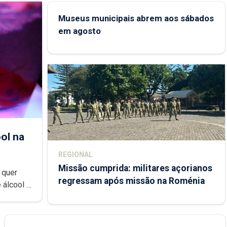
Museus municipais abrem aos sábados
em agosto
ol na
REGIONAL
Missão cumprida: militares açorianos
 quer
regressam após missão na Roménia
 álcool à
uzido na