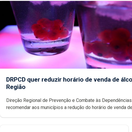
DRPCD quer reduzir horário de venda de álco
Região
Direção Regional de Prevenção e Combate às Dependências
recomendar aos municípios a redução do horário de venda de
noite, com o objetivo de diminuir consumos excessivos e
comportamentos de risco. Pedro Fins elogia o modelo introd
Madeira.