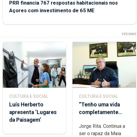
PRR financia 767 respostas habitacionais nos
Açores com investimento de 65 ME
VER MAIS
CULTURA E SOCIAL
CULTURA E SOCIAL
Luís Herberto
“Tenho uma vida
apresenta ‘Lugares
completamente
da Paisagem’
cheia de trabalho,
Jorge Rita. Continua a
dedicação, gosto e
ser o rapaz da Maia
muita paixão”