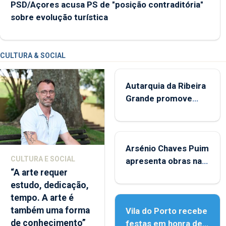
PSD/Açores acusa PS de "posição contraditória"
sobre evolução turística
CULTURA & SOCIAL
Autarquia da Ribeira
Grande promove
iniciativa "Museus no
Verão"
Arsénio Chaves Puim
CULTURA E SOCIAL
apresenta obras na
“A arte requer
Biblioteca de Vila do
estudo, dedicação,
Porto
tempo. A arte é
também uma forma
Vila do Porto recebe
de conhecimento”
festas em honra de