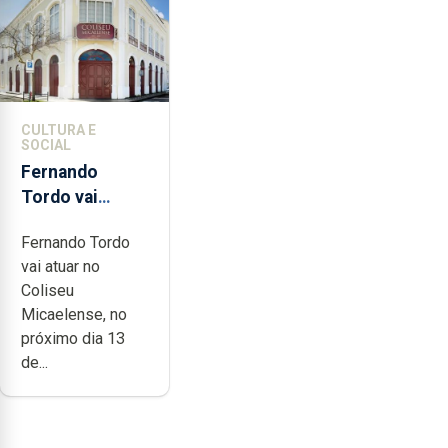
CULTURA E
SOCIAL
Fernando
Tordo vai
celebrar 60
Fernando Tordo
anos de
vai atuar no
carreira no
Coliseu
Coliseu
Micaelense, no
Micaelense
próximo dia 13
de...