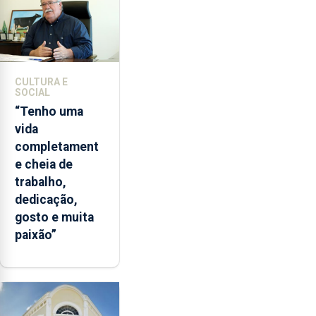
CULTURA E
SOCIAL
“Tenho uma
vida
completament
e cheia de
trabalho,
dedicação,
gosto e muita
paixão”