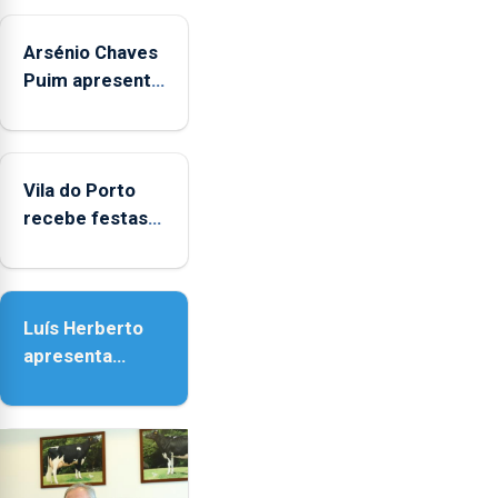
Arsénio Chaves
Puim apresenta
obras na
Biblioteca de
Vila do Porto
Vila do Porto
recebe festas
em honra de
Nossa Senhora
da Assunção
Luís Herberto
apresenta
‘Lugares da
Paisagem’