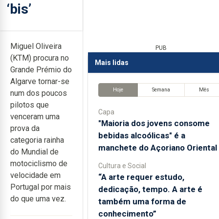
‘bis’
Miguel Oliveira
PUB
(KTM) procura no
Mais lidas
Grande Prémio do
Algarve tornar-se
Hoje
Semana
Mês
num dos poucos
pilotos que
Capa
venceram uma
"Maioria dos jovens consome
prova da
bebidas alcoólicas" é a
categoria rainha
manchete do Açoriano Oriental
do Mundial de
motociclismo de
Cultura e Social
velocidade em
“A arte requer estudo,
Portugal por mais
dedicação, tempo. A arte é
do que uma vez.
também uma forma de
conhecimento”