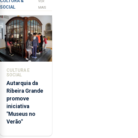
Açores
prevenção
CULTURA &
VER
SOCIAL
primária
MAIS
da
violência
doméstica,
através
da
promoção
de
competências
CULTURA E
pessoais,
SOCIAL
emocionais
Autarquia da
e
Ribeira Grande
sociais
promove
junto
iniciativa
das
"Museus no
crianças
Verão"