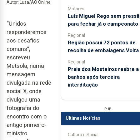
Autor: Lusa/AO Online
Motores
Luís Miguel Rego sem pressã
“Unidos
para fechar já o campeonato
responderemos
Regional
aos desafios
Região possui 72 pontos de
comuns”,
recolha de embalagens Volta
escreveu
Regional
Metsola, numa
Praia dos Mosteiros reabre a
mensagem
banhos após terceira
divulgada na rede
interditação
social X, onde
divulgou uma
fotografia do
PUB
encontro com o
Últimas Notícias
antigo primeiro-
ministro
Cultura e Social