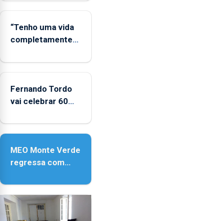
mesmo
período
“Tenho uma vida
completamente
cheia de trabalho,
dedicação, gosto
e muita paixão”
Fernando Tordo
vai celebrar 60
anos de carreira
no Coliseu
Micaelense
MEO Monte Verde
regressa com
reforço da
acessibilidade