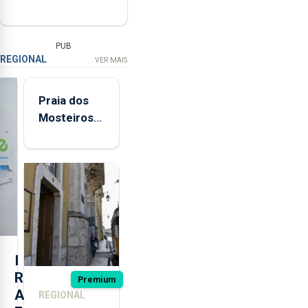
PUB
REGIONAL
VER MAIS
Praia dos
Mosteiros
reabre a
banhos
após
terceira
interditação
I
R
Premium
A
REGIONAL