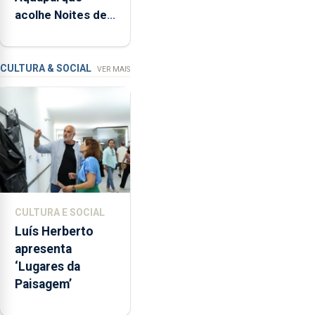
acolhe Noites de
entre
Verão até 12 de
2021
setembro
e
2025
CULTURA & SOCIAL
VER MAIS
na
Região.
Foi
ainda
determinada
suspensão
ou
encerramento
CULTURA E SOCIAL
de
Luís Herberto
estabelecimentos
apresenta
em
‘Lugares da
24
Paisagem’
ocasiões
no