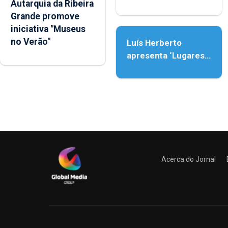
Autarquia da Ribeira
Nossa Senhora da
Grande promove
Assunção
iniciativa "Museus
no Verão"
Luís Herberto
apresenta ‘Lugares
da Paisagem’
Acerca do Jornal