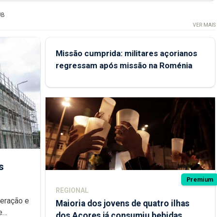
UB
VER MAIS
Missão cumprida: militares açorianos
regressam após missão na Roménia
s
Premium
REGIONAL
peração e
Maioria dos jovens de quatro ilhas
e
dos Açores já consumiu bebidas