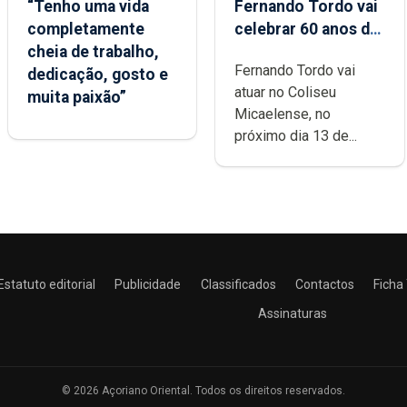
“Tenho uma vida
Fernando Tordo vai
completamente
celebrar 60 anos de
cheia de trabalho,
carreira no Coliseu
Fernando Tordo vai
dedicação, gosto e
Micaelense
atuar no Coliseu
muita paixão”
Micaelense, no
próximo dia 13 de...
Estatuto editorial
Publicidade
Classificados
Contactos
Ficha
Assinaturas
© 2026 Açoriano Oriental. Todos os direitos reservados.