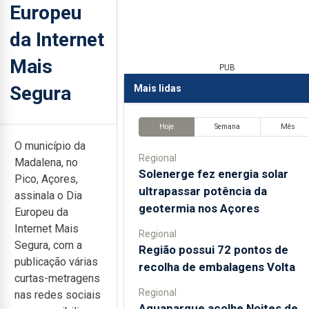
Europeu
da Internet
Mais
PUB
Segura
Mais lidas
Hoje
Semana
Mês
O município da
Regional
Madalena, no
Solenerge fez energia solar
Pico, Açores,
ultrapassar potência da
assinala o Dia
geotermia nos Açores
Europeu da
Internet Mais
Regional
Segura, com a
Região possui 72 pontos de
publicação várias
recolha de embalagens Volta
curtas-metragens
Regional
nas redes sociais
Aquaparque acolhe Noites de