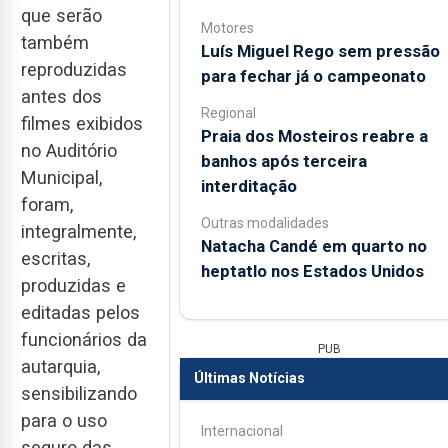
que serão
Motores
também
Luís Miguel Rego sem pressão
reproduzidas
para fechar já o campeonato
antes dos
Regional
filmes exibidos
Praia dos Mosteiros reabre a
no Auditório
banhos após terceira
Municipal,
interditação
foram,
Outras modalidades
integralmente,
Natacha Candé em quarto no
escritas,
heptatlo nos Estados Unidos
produzidas e
editadas pelos
funcionários da
PUB
autarquia,
Últimas Notícias
sensibilizando
para o uso
Internacional
seguro das