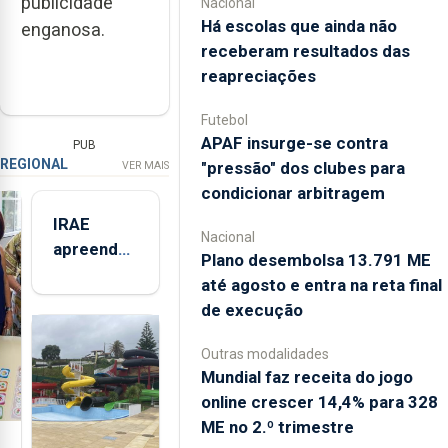
publicidade
Nacional
Há escolas que ainda não
enganosa.
receberam resultados das
reapreciações
Futebol
APAF insurge-se contra
PUB
REGIONAL
"pressão" dos clubes para
VER MAIS
condicionar arbitragem
IRAE
Nacional
apreendeu
Plano desembolsa 13.791 ME
mais de 32
até agosto e entra na reta final
toneladas
de execução
de
alimentos
Outras modalidades
entre
Mundial faz receita do jogo
2021 e
online crescer 14,4% para 328
2025 nos
ME no 2.º trimestre