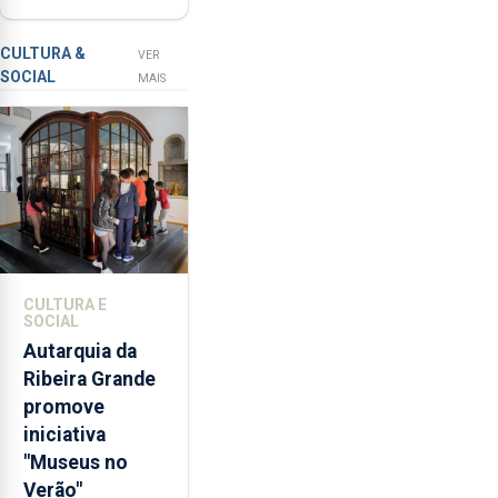
com selo Marca
a
Açores
prevenção
CULTURA &
VER
SOCIAL
primária
MAIS
da
violência
doméstica,
através
da
promoção
de
competências
CULTURA E
pessoais,
SOCIAL
emocionais
Autarquia da
e
Ribeira Grande
sociais
promove
junto
iniciativa
das
"Museus no
crianças
Verão"