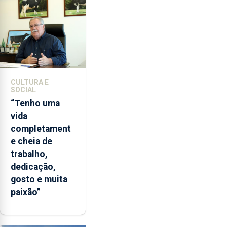
CULTURA E
SOCIAL
“Tenho uma
vida
completament
e cheia de
trabalho,
dedicação,
gosto e muita
paixão”