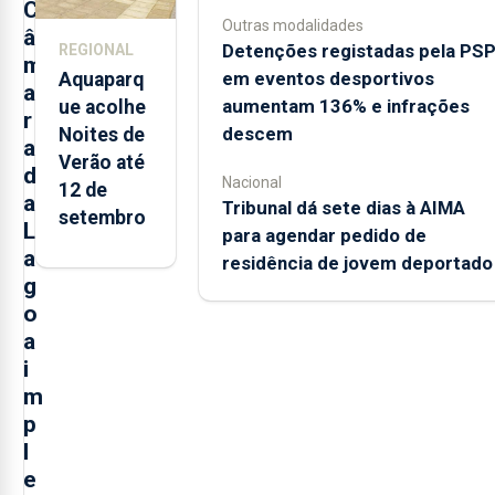
Açores
C
Outras modalidades
â
Detenções registadas pela PS
REGIONAL
m
em eventos desportivos
Aquaparq
a
aumentam 136% e infrações
ue acolhe
r
descem
Noites de
a
Verão até
d
Nacional
12 de
a
Tribunal dá sete dias à AIMA
setembro
L
para agendar pedido de
a
residência de jovem deportado
g
o
a
i
m
p
l
e