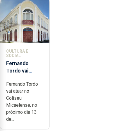
CULTURA E
SOCIAL
Fernando
Tordo vai
celebrar 60
Fernando Tordo
anos de
vai atuar no
carreira no
Coliseu
Coliseu
Micaelense, no
Micaelense
próximo dia 13
de...