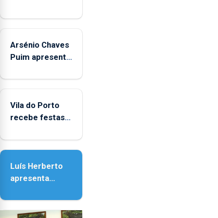
Arsénio Chaves
Puim apresenta
obras na
Biblioteca de
Vila do Porto
Vila do Porto
recebe festas
em honra de
Nossa Senhora
da Assunção
Luís Herberto
apresenta
‘Lugares da
Paisagem’