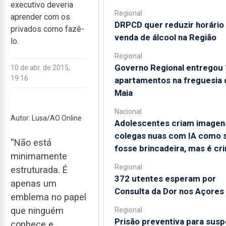
executivo deveria
Regional
aprender com os
DRPCD quer reduzir horário
privados como fazê-
venda de álcool na Região
lo.
Regional
Governo Regional entregou
10 de abr. de 2015,
19:16
apartamentos na freguesia 
Maia
Nacional
Autor: Lusa/AO Online
Adolescentes criam imagen
colegas nuas com IA como 
“Não está
fosse brincadeira, mas é cr
minimamente
Regional
estruturada. É
372 utentes esperam por
apenas um
Consulta da Dor nos Açores
emblema no papel
que ninguém
Regional
Prisão preventiva para susp
conhece e