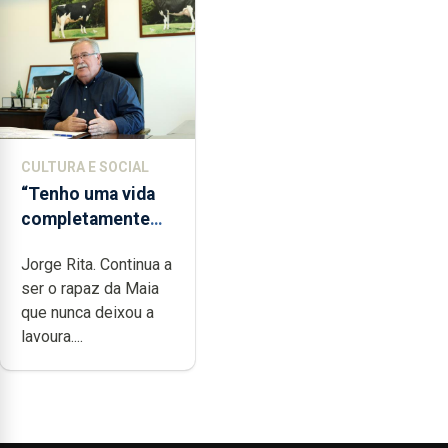
CULTURA E SOCIAL
“Tenho uma vida
completamente
cheia de trabalho,
Jorge Rita. Continua a
dedicação, gosto
ser o rapaz da Maia
e muita paixão”
que nunca deixou a
lavoura....