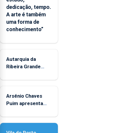
ferramenta
dedicação, tempo.
que
A arte é também
poderá
uma forma de
apoiar
conhecimento”
a
gestão
das
áreas
marinhas
Autarquia da
protegidas,
Ribeira Grande
a
promove iniciativa
previsão
"Museus no Verão"
de
alterações
Arsénio Chaves
no
Puim apresenta
ecossistema
obras na Biblioteca
e
de Vila do Porto
a
fiscalização
Vila do Porto