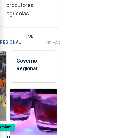
produtores
agrícolas.
PUB
REGIONAL
VER MAIS
Governo
Regional
entregou 12
apartamentos
na freguesia
da Maia
emium
D