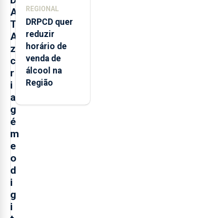
REGIONAL
A
DRPCD quer
T
reduzir
A
horário de
z
venda de
c
álcool na
r
Região
i
a
g
é
m
e
o
d
i
g
i