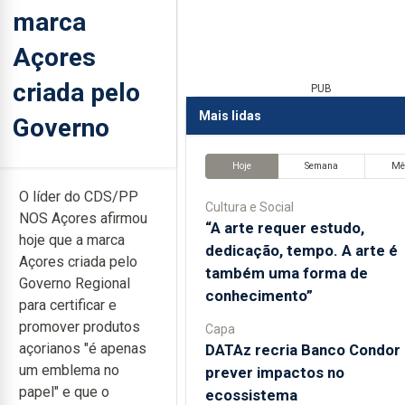
marca
Açores
criada pelo
PUB
Mais lidas
Governo
Hoje
Semana
Mê
O líder do CDS/PP
Cultura e Social
NOS Açores afirmou
“A arte requer estudo,
hoje que a marca
dedicação, tempo. A arte é
Açores criada pelo
também uma forma de
Governo Regional
conhecimento”
para certificar e
promover produtos
Capa
açorianos "é apenas
DATAz recria Banco Condor 
um emblema no
prever impactos no
papel" e que o
ecossistema