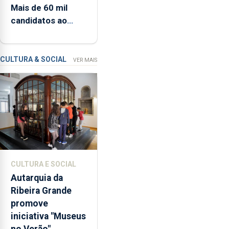
Mais de 60 mil
13 de setembro
Resiliência
candidatos ao
(PRR)
Ensino Superior na
nos
1.ª fase
Açores
ronda
CULTURA & SOCIAL
VER MAIS
os
65
milhões
de
euros
e
abrange
767
CULTURA E SOCIAL
respostas
Autarquia da
habitacionais,
Ribeira Grande
anunciou
promove
o
iniciativa "Museus
Governo