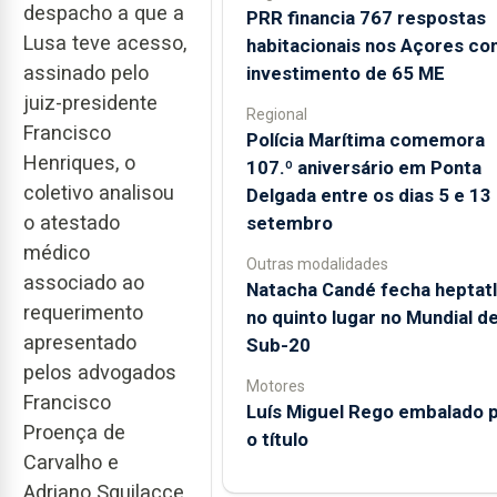
despacho a que a
PRR financia 767 respostas
Lusa teve acesso,
habitacionais nos Açores c
assinado pelo
investimento de 65 ME
juiz-presidente
Regional
Francisco
Polícia Marítima comemora
Henriques, o
107.º aniversário em Ponta
coletivo analisou
Delgada entre os dias 5 e 13
o atestado
setembro
médico
Outras modalidades
associado ao
Natacha Candé fecha heptat
requerimento
no quinto lugar no Mundial d
apresentado
Sub-20
pelos advogados
Motores
Francisco
Luís Miguel Rego embalado 
Proença de
o título
Carvalho e
Adriano Squilacce