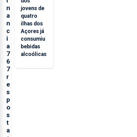
i
dos
n
jovens de
a
quatro
n
ilhas dos
c
Açores já
i
consumiu
a
bebidas
7
alcoólicas
6
7
r
e
s
p
o
s
t
a