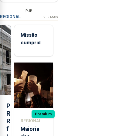
PUB
REGIONAL
VER MAIS
Missão
cumprida:
militares
açorianos
regressam
após
missão na
Roménia
P
R
Premium
R
REGIONAL
f
Maioria