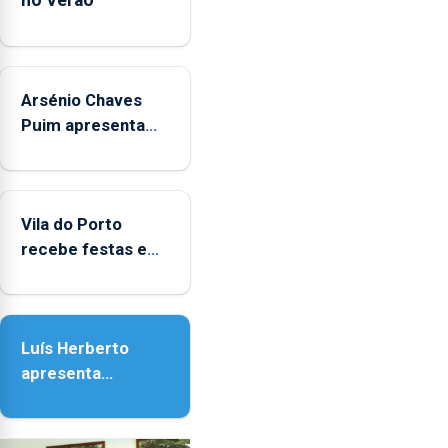
no Verão"
Regional.
Arsénio Chaves
Puim apresenta
obras na
Biblioteca de Vila
do Porto
Vila do Porto
recebe festas em
honra de Nossa
Senhora da
Assunção
Luís Herberto
apresenta
‘Lugares da
Paisagem’