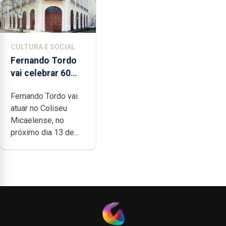
CULTURA E SOCIAL
Fernando Tordo
vai celebrar 60
anos de carreira
Fernando Tordo vai
no Coliseu
atuar no Coliseu
Micaelense
Micaelense, no
próximo dia 13 de...