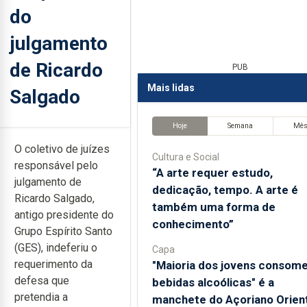
do
julgamento
de Ricardo
PUB
Mais lidas
Salgado
Hoje
Semana
Mê
O coletivo de juízes
Cultura e Social
responsável pelo
“A arte requer estudo,
julgamento de
dedicação, tempo. A arte é
Ricardo Salgado,
também uma forma de
antigo presidente do
conhecimento”
Grupo Espírito Santo
(GES), indeferiu o
Capa
requerimento da
"Maioria dos jovens consom
defesa que
bebidas alcoólicas" é a
pretendia a
manchete do Açoriano Orient