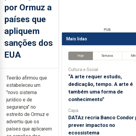
por Ormuz a
países que
apliquem
PUB
Mais lidas
sanções dos
EUA
Hoje
Semana
Mê
Cultura e Social
“A arte requer estudo,
Teerão afirmou que
dedicação, tempo. A arte é
estabeleceu um
também uma forma de
"novo sistema
conhecimento”
jurídico e de
segurança" no
Capa
estreito de Ormuz e
DATAz recria Banco Condor 
advertiu que os
prever impactos no
países que aplicarem
ecossistema