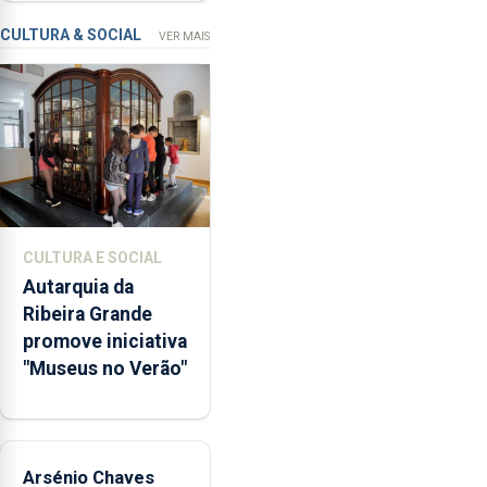
missão na Roménia
Verão”,
que
CULTURA & SOCIAL
VER MAIS
garante
a
abertura
dos
museus
e
núcleos
museológicos
CULTURA E SOCIAL
integrados
Autarquia da
na
Ribeira Grande
Rede
promove iniciativa
Municipal
"Museus no Verão"
de
Museus
aos
sábados
Arsénio Chaves
durante