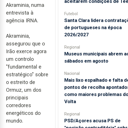
aceitarem condições de Te
Akraminia, numa
entrevista à
Futebol
agência IRNA.
Santa Clara lidera contrata
de portugueses na época
2026/2027
Akraminia,
assegurou que o
Regional
Irão exerce agora
Museus municipais abrem a
um controlo
sábados em agosto
"fundamental e
Nacional
estratégico" sobre
Mais lixo espalhado e falta d
o estreito de
pontos de recolha apontado
Ormuz, um dos
como maiores problemas d
principais
Volta
corredores
energéticos do
Regional
mundo.
PSD/Açores acusa PS de
"posição contraditória" sobr