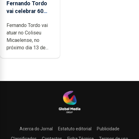
Fernando Tordo
vai celebrar 60
anos de carreira
Fernando Tordo vai
no Coliseu
atuar no Coliseu
Micaelense
Micaelense, no
próximo dia 13 de...
Acerca do Jornal
Estatuto editorial
Publicidade
Classificados
Contactos
Ficha Técnica
Termos de uso