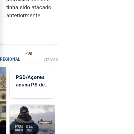
tinha sido atacado
anteriormente.
PUB
REGIONAL
VER MAIS
PSD/Açores
acusa PS de
"posição
contraditória"
sobre
evolução
turística