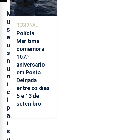
M
u
REGIONAL
s
Polícia
e
Marítima
u
comemora
s
107.º
m
aniversário
u
em Ponta
n
Delgada
i
entre os dias
c
5 e 13 de
i
setembro
p
a
i
s
a